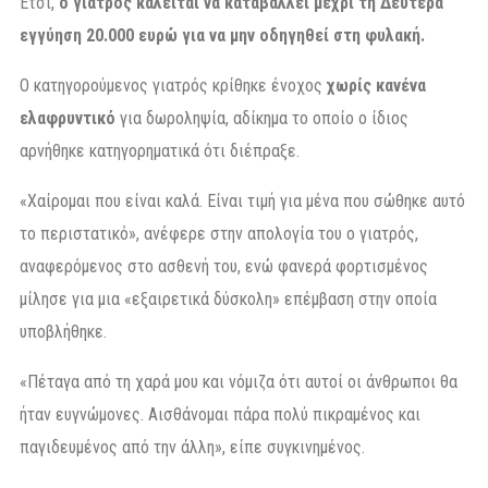
Έτσι,
ο γιατρός καλείται να καταβάλλει μέχρι τη Δευτέρα
εγγύηση 20.000 ευρώ για να μην οδηγηθεί στη φυλακή.
Ο κατηγορούμενος γιατρός κρίθηκε ένοχος
χωρίς κανένα
ελαφρυντικό
για δωροληψία, αδίκημα το οποίο ο ίδιος
αρνήθηκε κατηγορηματικά ότι διέπραξε.
«Χαίρομαι που είναι καλά. Είναι τιμή για μένα που σώθηκε αυτό
το περιστατικό», ανέφερε στην απολογία του ο γιατρός,
αναφερόμενος στο ασθενή του, ενώ φανερά φορτισμένος
μίλησε για μια «εξαιρετικά δύσκολη» επέμβαση στην οποία
υποβλήθηκε.
«Πέταγα από τη χαρά μου και νόμιζα ότι αυτοί οι άνθρωποι θα
ήταν ευγνώμονες. Αισθάνομαι πάρα πολύ πικραμένος και
παγιδευμένος από την άλλη», είπε συγκινημένος.