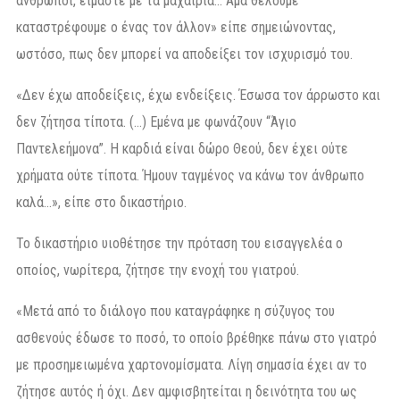
άνθρωποι, είμαστε με τα μαχαίρια… Άμα θέλουμε
καταστρέφουμε ο ένας τον άλλον» είπε σημειώνοντας,
ωστόσο, πως δεν μπορεί να αποδείξει τον ισχυρισμό του.
«Δεν έχω αποδείξεις, έχω ενδείξεις. Έσωσα τον άρρωστο και
δεν ζήτησα τίποτα. (…) Εμένα με φωνάζουν “Άγιο
Παντελεήμονα”. Η καρδιά είναι δώρο Θεού, δεν έχει ούτε
χρήματα ούτε τίποτα. Ήμουν ταγμένος να κάνω τον άνθρωπο
καλά…», είπε στο δικαστήριο.
Το δικαστήριο υιοθέτησε την πρόταση του εισαγγελέα ο
οποίος, νωρίτερα, ζήτησε την ενοχή του γιατρού.
«Μετά από το διάλογο που καταγράφηκε η σύζυγος του
ασθενούς έδωσε το ποσό, το οποίο βρέθηκε πάνω στο γιατρό
με προσημειωμένα χαρτονομίσματα. Λίγη σημασία έχει αν το
ζήτησε αυτός ή όχι. Δεν αμφισβητείται η δεινότητα του ως