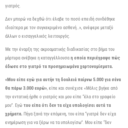
γιατρός.
Δεν μπορώ να δεχθώ ότι έλαβε το ποσό επειδή συνδέθηκε
ιδιαίτερα με τον συγκεκριμένο ασθενή…», ανέφερε μεταξύ
άλλων ο εισαγγελικός λειτουργός.
Με την έναρξη της ακροαματικής διαδικασίας στο βήμα του
μάρτυρα ανέβηκε η καταγγέλλουσα
η οποία περιέγραψε πώς
έδωσε στο γιατρό τα προσημειωμένα χαρτονομίσματα.
«Μου είπε εγώ για αυτήν τη δουλειά παίρνω 5.000 για σένα
θα πάρω 3.000 ευρώ»
, είπε και συνέχισε «Μόλις βγήκε από
την εντατική ήρθε ο γιατρός και μου είπε “έλα στο γραφείο
μου”. Εγώ
του είπα ότι δεν τα είχα υπολογίσει αυτά τα
χρήματα.
Πήγα ξανά την επόμενη, του είπα “γιατρέ δεν είχα
ενημέρωση για να ξέρω να τα υπολογίσω”. Μου είπε “δεν