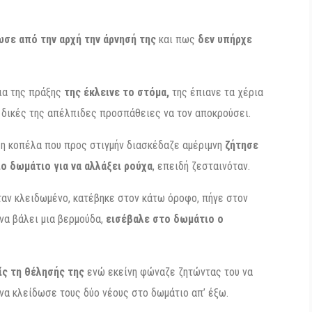
σε από την αρχή την άρνησή της
και πως
δεν υπήρχε
εια της πράξης
της έκλεινε το στόμα,
της έπιανε τα χέρια
ς δικές της απέλπιδες προσπάθειες να τον αποκρούσει.
 η κοπέλα που προς στιγμήν διασκέδαζε αμέριμνη
ζήτησε
ο δωμάτιο για να αλλάξει ρούχα
, επειδή ζεσταινόταν.
ταν κλειδωμένο, κατέβηκε στον κάτω όροφο, πήγε στον
να βάλει μια βερμούδα,
εισέβαλε στο δωμάτιο ο
ίς τη θέλησής της
ενώ εκείνη φώναζε ζητώντας του να
να κλείδωσε τους δύο νέους στο δωμάτιο απ’ έξω.