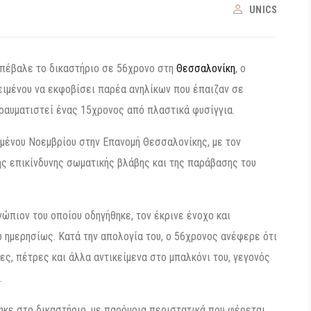
UNICS
επέβαλε το δικαστήριο σε 56χρονο στη
Θεσσαλονίκη
, ο
ιμένου να εκφοβίσει παρέα ανηλίκων που έπαιζαν σε
τραυματιστεί ένας 15χρονος από πλαστικά φυσίγγια.
μένου Νοεμβρίου στην Επανομή Θεσσαλονίκης, με τον
ης επικίνδυνης σωματικής βλάβης και της παράβασης του
ώπιον του οποίου οδηγήθηκε, τον έκρινε ένοχο και
 ημερησίως. Κατά την απολογία του, ο 56χρονος ανέφερε ότι
δες, πέτρες και άλλα αντικείμενα στο μπαλκόνι του, γεγονός
.
ηκε στο δικαστήριο, με παρόμοια περιστατικά που φέρεται