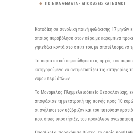
ΠΟΙΝΙΚΆ ΘΈΜΑΤΑ - ΑΠΟΦΆΣΕΙΣ ΚΑΙ ΝΌΜΟΙ
Καταδίκη σε συνολική ποινή φυλάκισης 17 μηνών 
οποίος πυροβόλησε στον αέρα με καραμπίνα προκε
γηπεδάκι κοντά στο σπίτι του, με αποτέλεσμα να 
Το περιστατικό σημειώθηκε στις αρχές του περασ
κατηγορούμενο να αντιμετωπίζει τις κατηγορίες τ
νόμου περί όπλων.
Το Μονομελές Πλημμελειοδικείο Θεσσαλονίκης, εν
αποφάσισε τη μετατροπή της ποινής προς 10 ευρώ
οι ανήλικοι τον εξύβριζαν και του πετούσαν κροτί
που, όπως υποστήριξε, του προκάλεσε αγανάκτηση
Παράλληλα, προσκόμισε βίντεο, το οποίο προβλήθ