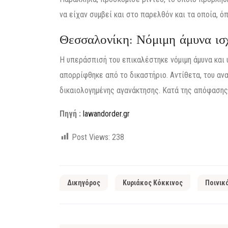
να είχαν συμβεί και στο παρελθόν και τα οποία, ό
Θεσσαλονίκη: Νόμιμη άμυνα ισ
Η υπεράσπισή του επικαλέστηκε νόμιμη άμυνα και
απορρίφθηκε από το δικαστήριο. Αντίθετα, του α
δικαιολογημένης αγανάκτησης. Κατά της απόφαση
Πηγή :
lawandorder.gr
Post Views:
238
Δικηγόρος
Κυριάκος Κόκκινος
Ποινικ