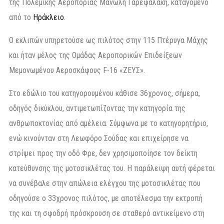
της Πολεμικής Αεροπορίας Μανώλη Γαρεφαλάκη, καταγόμενο
από το
Ηράκλειο
.
Ο εκλιπών υπηρετούσε ως πιλότος στην 115 Πτέρυγα Μάχης
και ήταν μέλος της Ομάδας Αεροπορικών Επιδείξεων
Μεμονωμένου Αεροσκάφους F-16 «ΖΕΥΣ».
Στο εδώλιο του κατηγορουμένου κάθισε 36χρονος, σήμερα,
οδηγός δικύκλου, αντιμετωπίζοντας την κατηγορία της
ανθρωποκτονίας από αμέλεια. Σύμφωνα με το κατηγορητήριο,
ενώ κινούνταν στη Λεωφόρο Σούδας και επιχείρησε να
στρίψει προς την οδό Φρε, δεν χρησιμοποίησε τον δείκτη
κατεύθυνσης της μοτοσικλέτας του. Η παράλειψη αυτή φέρεται
να συνέβαλε στην απώλεια ελέγχου της μοτοσικλέτας που
οδηγούσε ο 33χρονος πιλότος, με αποτέλεσμα την εκτροπή
της και τη σφοδρή πρόσκρουση σε σταθερό αντικείμενο στη