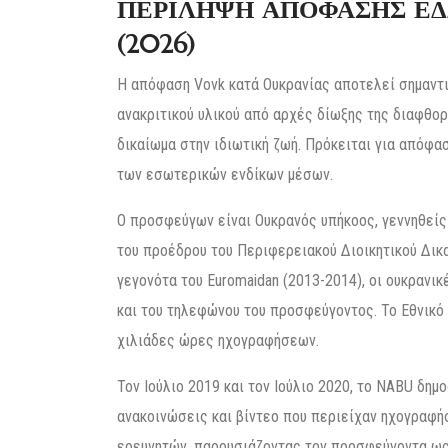
ΠΕΡΙΛΗΨΗ ΑΠΟΦΑΣΗΣ ΕΔΔ
(2026)
Η απόφαση Vovk κατά Ουκρανίας αποτελεί σημαντ
ανακριτικού υλικού από αρχές δίωξης της διαφθορ
δικαίωμα στην ιδιωτική ζωή. Πρόκειται για απόφ
των εσωτερικών ενδίκων μέσων.
Ο προσφεύγων είναι Ουκρανός υπήκοος, γεννηθείς 
του προέδρου του Περιφερειακού Διοικητικού Δικα
γεγονότα του Euromaidan (2013-2014), οι ουκραν
και του τηλεφώνου του προσφεύγοντος. Το Εθνικ
χιλιάδες ώρες ηχογραφήσεων.
Τον Ιούλιο 2019 και τον Ιούλιο 2020, το NABU δημ
ανακοινώσεις και βίντεο που περιείχαν ηχογραφή
ερευνητών, παρουσιάζοντας τον προσφεύγοντα ως