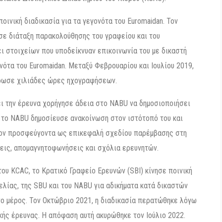
ποινική διαδικασία για τα γεγονότα του Euromaidan. Τον
σε διάταξη παρακολούθησης του γραφείου και του
ι στοιχείων που υποδείκνυαν επικοινωνία του με δικαστή
ότα του Euromaidan. Μεταξύ Φεβρουαρίου και Ιουλίου 2019,
τρωσε χιλιάδες ώρες ηχογραφήσεων.
ει την έρευνα χορήγησε άδεια στο NABU να δημοσιοποιήσει
α, το NABU δημοσίευσε ανακοίνωση στον ιστότοπό του και
τον προσφεύγοντα ως επικεφαλή σχεδίου παρέμβασης στη
σεις, απομαγνητοφωνήσεις και σχόλια ερευνητών.
του KCAC, το Κρατικό Γραφείο Ερευνών (SBI) κίνησε ποινική
ελίας, της SBU και του NABU για αδικήματα κατά δικαστών
ο μέρος. Τον Οκτώβριο 2021, η διαδικασία περατώθηκε λόγω
ής έρευνας. Η απόφαση αυτή ακυρώθηκε τον Ιούλιο 2022.