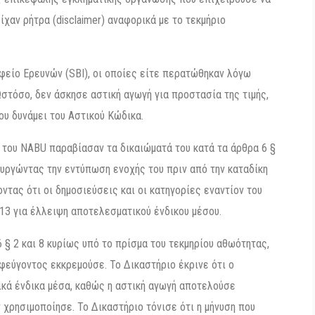
ίχαν ρήτρα (disclaimer) αναφορικά με το τεκμήριο
είο Ερευνών (SBI), οι οποίες είτε περατώθηκαν λόγω
στόσο, δεν άσκησε αστική αγωγή για προστασία της τιμής,
ου δυνάμει του Αστικού Κώδικα.
του NABU παραβίασαν τα δικαιώματά του κατά τα άρθρα 6 §
ιουργώντας την εντύπωση ενοχής του πριν από την καταδίκη
ντας ότι οι δημοσιεύσεις και οι κατηγορίες εναντίον του
 13 για έλλειψη αποτελεσματικού ένδικου μέσου.
 § 2 και 8 κυρίως υπό το πρίσμα του τεκμηρίου αθωότητας,
σφεύγοντος εκκρεμούσε. Το Δικαστήριο έκρινε ότι ο
κά ένδικα μέσα, καθώς η αστική αγωγή αποτελούσε
 χρησιμοποίησε. Το Δικαστήριο τόνισε ότι η μήνυση που