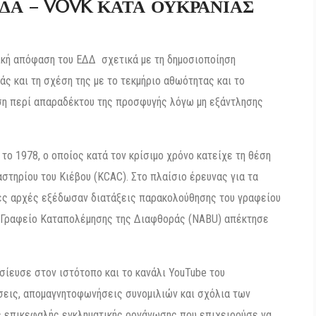
Α – VOVK ΚΑΤΑ ΟΥΚΡΑΝΙΑΣ
ική απόφαση του ΕΔΔ σχετικά με τη δημοσιοποίηση
άς και τη σχέση της με το τεκμήριο αθωότητας και το
αση περί απαραδέκτου της προσφυγής λόγω μη εξάντλησης
το 1978, ο οποίος κατά τον κρίσιμο χρόνο κατείχε τη θέση
στηρίου του Κιέβου (KCAC). Στο πλαίσιο έρευνας για τα
ικές αρχές εξέδωσαν διατάξεις παρακολούθησης του γραφείου
ό Γραφείο Καταπολέμησης της Διαφθοράς (NABU) απέκτησε
οσίευσε στον ιστότοπο και το κανάλι YouTube του
σεις, απομαγνητοφωνήσεις συνομιλιών και σχόλια των
 επικεφαλής εγκληματικής οργάνωσης που επιχειρούσε να