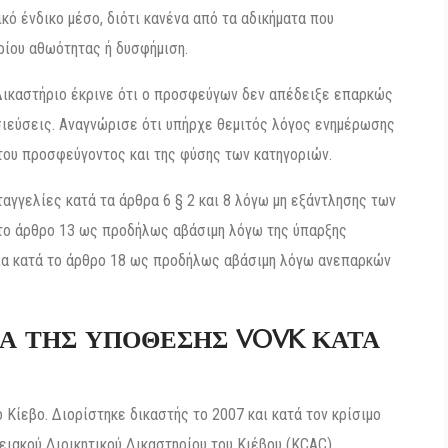
ό ένδικο μέσο, διότι κανένα από τα αδικήματα που
ρίου αθωότητας ή δυσφήμιση.
 Δικαστήριο έκρινε ότι ο προσφεύγων δεν απέδειξε επαρκώς
σιεύσεις. Αναγνώρισε ότι υπήρχε θεμιτός λόγος ενημέρωσης
 του προσφεύγοντος και της φύσης των κατηγοριών.
αγγελίες κατά τα άρθρα 6 § 2 και 8 λόγω μη εξάντλησης των
 το άρθρο 13 ως προδήλως αβάσιμη λόγω της ύπαρξης
λία κατά το άρθρο 18 ως προδήλως αβάσιμη λόγω ανεπαρκών
ΚΑ ΤΗΣ ΥΠΟΘΕΣΗΣ VOVK ΚΑΤΑ
 Κίεβο. Διορίστηκε δικαστής το 2007 και κατά τον κρίσιμο
ιακού Διοικητικού Δικαστηρίου του Κιέβου (KCAC).