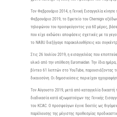
Τον Φεβρουάριο 2014, η Γενική Εισαγγελία κίνησε 
Φεβρουάριο 2019, το Εφετείο του Chernigiv εξέδω
τηλεφώνου του προσφεύγοντος για 60 μέρες, βάσε
που είχε εκδώσει αποφάσεις σχετικές με τα γεγον
το NABU διεξήγαγε παρακολουθήσεις και συγκέν
Στις 26 Ιουλίου 2019, η εισαγγελέας που εποπτεύ
υλικό από την υπόθεση Euromaidan. Την ίδια ημέρ
βίντεο 61 λεπτών στο YouTube, παρουσιάζοντας 
δικαιοσύνη. Οι δημοσιεύσεις περιείχαν ηχογραφή
Τον Αύγουστο 2019, μετά από καταγγελία δικαστή 
διαδικασία κατά αξιωματούχων της Γενικής Εισαγγ
του KCAC. Ο προσφεύγων έγινε δεκτός ως θιγόμεν
παρέλευσης της μέγιστης προθεσμίας προδικαστικ