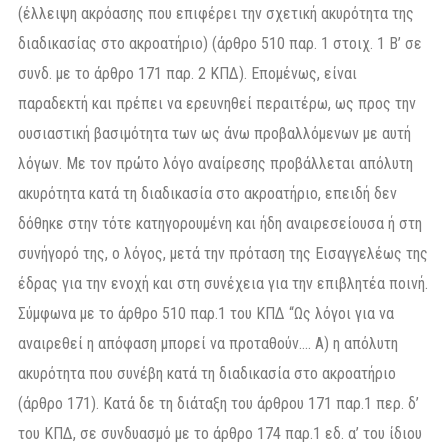
(έλλειψη ακρόασης που επιφέρει την σχετική ακυρότητα της
διαδικασίας στο ακροατήριο) (άρθρο 510 παρ. 1 στοιχ. 1 Β’ σε
συνδ. με το άρθρο 171 παρ. 2 ΚΠΔ). Επομένως, είναι
παραδεκτή και πρέπει να ερευνηθεί περαιτέρω, ως προς την
ουσιαστική βασιμότητα των ως άνω προβαλλόμενων με αυτή
λόγων. Με τον πρώτο λόγο αναίρεσης προβάλλεται απόλυτη
ακυρότητα κατά τη διαδικασία στο ακροατήριο, επειδή δεν
δόθηκε στην τότε κατηγορουμένη και ήδη αναιρεσείουσα ή στη
συνήγορό της, ο λόγος, μετά την πρόταση της Εισαγγελέως της
έδρας για την ενοχή και στη συνέχεια για την επιβλητέα ποινή.
Σύμφωνα με το άρθρο 510 παρ.1 του ΚΠΔ “Ως λόγοι για να
αναιρεθεί η απόφαση μπορεί να προταθούν…. Α) η απόλυτη
ακυρότητα που συνέβη κατά τη διαδικασία στο ακροατήριο
(άρθρο 171). Κατά δε τη διάταξη του άρθρου 171 παρ.1 περ. δ’
του ΚΠΔ, σε συνδυασμό με το άρθρο 174 παρ.1 εδ. α’ του ίδιου