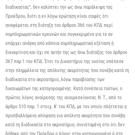
διαδικασίας”, δεν καλύπτει την ως άνω παράλειψη της
Προέδρου, διότι η εν λόγω ερώτηση είναι σαφές ότι
αναφέρεται στη διάταξη του άρθρου 366 του ΚΠΔ περί
συμπληρωματικών ερευνών και συγκεκριμένα για το αν
υπάρχει ανάγκη από κάποια συμπληρωματική εξέταση ή
διευκρίνιση και όχι σε αυτήν της ως άνω διάταξης του άρθρου
367 παρ.1 του ΚΠΔ. Έτσι το Δικαστήριο της ουσίας υπέπεσε
στην πλημμέλεια της απόλυτης ακυρότητας που συνέβη κατά τη
διαδικασία στο ακροατήριο, λόγω παραβίασης των
δικαιωμάτων της κατηγορουμένης. Κατά συνέπεια τούτων, ο
πρώτος λόγος αναίρεσης της αναιρεσείουσας Ν. Τ., από το
άρθρο 510 παρ. 1 στοιχ. Α’ του ΚΠΔ, με τον οποίο πλήττεται η
προσβαλλόμενη απόφαση για απόλυτη ακυρότητα που συνέβη
κατά τη διαδικασία στο ακροατήριο, συνισταμένη στο ότι δεν
δόθηκε από την Πρόεδρο ο λόγος στην κατηγορουμένη ή στη