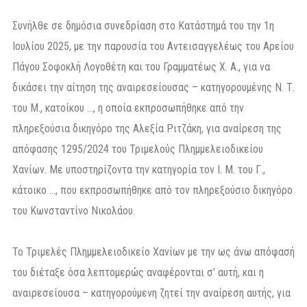
Συνήλθε σε δημόσια συνεδρίαση στο Κατάστημά του την 1η
Ιουλίου 2025, με την παρουσία του Αντεισαγγελέως του Αρείου
Πάγου Σοφοκλή Λογοθέτη και του Γραμματέως Χ. Α., για να
δικάσει την αίτηση της αναιρεσείουσας – κατηγορουμένης Ν. Τ.
του Μ., κατοίκου …, η οποία εκπροσωπήθηκε από την
πληρεξούσια δικηγόρο της Αλεξία Ριτζάκη, για αναίρεση της
απόφασης 1295/2024 του Τριμελούς Πλημμελειοδικείου
Χανίων. Με υποστηρίζοντα την κατηγορία τον Ι. Μ. του Γ.,
κάτοικο …, που εκπροσωπήθηκε από τον πληρεξούσιο δικηγόρο
του Κωνσταντίνο Νικολάου.
Το Τριμελές Πλημμελειοδικείο Χανίων με την ως άνω απόφασή
του διέταξε όσα λεπτομερώς αναφέρονται σ’ αυτή, και η
αναιρεσείουσα – κατηγορούμενη ζητεί την αναίρεση αυτής, για