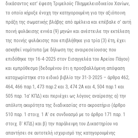
δικάσαντος κατ’ έφεση Τριμελούς Πλημμελειοδικείου Χανίων,
το οποίο κήρυξε ένοχη την κατηγορουμένη για την αξιόποινη
πράξη της σωματικής βλάβης από αμέλεια και επέβαλε σ’ αυτή
ποινή φυλάκισης εννέα (9) μηνών και ανέστειλε την εκτέλεση
της ποινής φυλάκισης που επιβλήθηκε για τρία (3) έτη, έχει
ασκηθεί νομότυπα (με δήλωση της αναιρεσείουσας που
επιδόθηκε την 16-4-2025 στον Εισαγγελέα του Αρείου Πάγου)
και εμπρόθεσμα (δεδομένου ότι η προσβαλλόμενη απόφαση
καταχωρίστηκε στο ειδικό βιβλίο την 31-3-2025 – άρθρα 462,
464, 466 παρ.1, 473 παρ.2 και 3, 474 2Α και 4, 504 παρ.1 και
505 παρ. 1α’ ΚΠΔ) και περιέχει ως λόγους αναίρεσης α) την
απόλυτη ακυρότητα της διαδικασίας στο ακροατήριο (άρθρο
510 παρ. 1 στοιχ. 1 Α’ σε συνδυασμό με το άρθρο 171 παρ. 1
στοιχ. δ’ ΚΠΔ) και β) την παράλειψη του Δικαστηρίου να
απαντήσει σε αυτοτελή ισχυρισμό της κατηγορουμένης