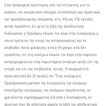
Στην προκείμενη περίπτωση, από την επιτρεπτή, για τις
ανάγκες του αναιρετικού ελέγχου, επισκόπηση των πρακτικών
της προσβαλλόμενης απόφασης στις 35η και 37η σελίδες
αυτών προκύπτει ότι μετά τη λήξη της αποδεικτικής
διαδικασίας η Πρόεδρος έδωσε τον λόγο στην Εισαγγελέα, η
οποία πρότεινε την ενοχή της κατηγορουμένης και να
επιβληθεί ποινή φυλάκισης εννέα (9) μηνών, ενώ δεν
προκύπτει, ότι στη συνέχεια έδωσε τον λόγο στην παρούσα
κατηγορούμενη και στην παριστάμενη συνήγορο αυτής επί της
ενοχής και επί της επιβλητέας ποινής. Η αναφορά στα
πρακτικά (σελίδα 25 αυτών), ότι “Στην συνέχεια η
Προεδρεύουσα ρώτησε την Εισαγγελέα, την συνήγορο
υποστήριξης κατηγορίας, την συνήγορο υπεράσπισης, αν
χρειάζονται συμπληρωματική εξέταση ή διασαφήνιση, σε
αρνητική τους δε απάντηση, κήρυξε τη λήξη της αποδεικτικής