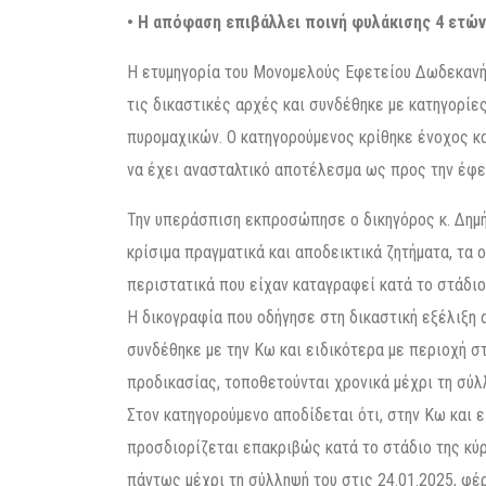
• Η απόφαση επιβάλλει ποινή φυλάκισης 4 ετώ
Η ετυμηγορία του Μονομελούς Εφετείου Δωδεκανή
τις δικαστικές αρχές και συνδέθηκε με κατηγορίε
πυρομαχικών. Ο κατηγορούμενος κρίθηκε ένοχος κα
να έχει ανασταλτικό αποτέλεσμα ως προς την έφε
Την υπεράσπιση εκπροσώπησε ο δικηγόρος κ. Δημή
κρίσιμα πραγματικά και αποδεικτικά ζητήματα, τα ο
περιστατικά που είχαν καταγραφεί κατά το στάδιο
Η δικογραφία που οδήγησε στη δικαστική εξέλιξη
συνδέθηκε με την Κω και ειδικότερα με περιοχή στ
προδικασίας, τοποθετούνται χρονικά μέχρι τη σύλ
Στον κατηγορούμενο αποδίδεται ότι, στην Κω και ε
προσδιορίζεται επακριβώς κατά το στάδιο της κύ
πάντως μέχρι τη σύλληψή του στις 24.01.2025, φέ