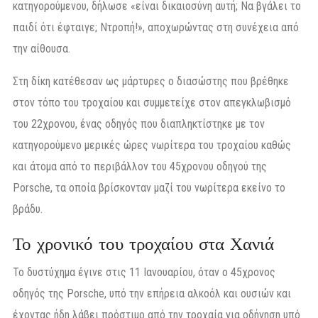
κατηγορούμενου, δήλωσε «είναι δικαιοσύνη αυτή; Να βγάλει το
παιδί ότι έφταιγε; Ντροπή!», αποχωρώντας στη συνέχεια από
την αίθουσα.
Στη δίκη κατέθεσαν ως μάρτυρες ο διασώστης που βρέθηκε
στον τόπο του τροχαίου και συμμετείχε στον απεγκλωβισμό
του 22χρονου, ένας οδηγός που διαπληκτίστηκε με τον
κατηγορούμενο μερικές ώρες νωρίτερα του τροχαίου καθώς
και άτομα από το περιβάλλον του 45χρονου οδηγού της
Porsche, τα οποία βρίσκονταν μαζί του νωρίτερα εκείνο το
βράδυ.
Το χρονικό του τροχαίου στα Χανιά
Το δυστύχημα έγινε στις 11 Ιανουαρίου, όταν ο 45χρονος
οδηγός της Porsche, υπό την επήρεια αλκοόλ και ουσιών και
έχοντας ήδη λάβει πρόστιμο από την τροχαία για οδήγηση υπό