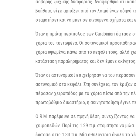
σοβαρής ψυχικής δυσφορίας. Αναφέρθηκε ότι κάπ
βοήθεια, είχε αρπάξει από τον λαιμό έναν οδηγό 
σταματήσει και να μπει σε κινούμενα οχήματα και 
Όταν η πρώτη περίπολος των Carabinieri έφτασε στ
χέρια του τεντωμένα. Οι αστυνομικοί προσπάθησαν
χέρια υψωμένα πάνω από το κεφάλι τους, αλλά χωρ
κατάσταση παραληρήματος και δεν έμενε ακίνητος
Όταν οι αστυνομικοί επιχείρησαν να του περάσουν
αστυνομικό στο κεφάλι. Στη συνέχεια, τον έριξαν 
πέρασαν χειροπέδες με τα χέρια πίσω από την πλ
πρωτοβάθμιο δικαστήριο, η ακινητοποίηση έγινε περ
Ο R.M. παρέμεινε σε πρηνή θέση, συνεχίζοντας να
χειροπεδών. Περί τις 1.29 π.μ. σταμάτησε να μιλ
έφτασε στις 1.33 π.μ. Μία εθελόντρια έβαλε το χέ