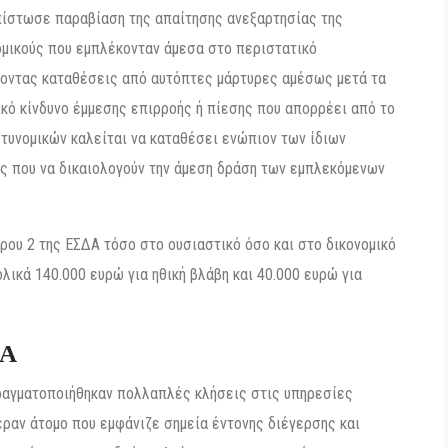
απίστωσε παραβίαση της απαίτησης ανεξαρτησίας της
νομικούς που εμπλέκονταν άμεσα στο περιστατικό
νοντας καταθέσεις από αυτόπτες μάρτυρες αμέσως μετά τα
ικό κίνδυνο έμμεσης επιρροής ή πίεσης που απορρέει από το
στυνομικών καλείται να καταθέσει ενώπιον των ίδιων
ς που να δικαιολογούν την άμεση δράση των εμπλεκόμενων
ου 2 της ΕΣΔΑ τόσο στο ουσιαστικό όσο και στο δικονομικό
ικά 140.000 ευρώ για ηθική βλάβη και 40.000 ευρώ για
ΚΑ
 πραγματοποιήθηκαν πολλαπλές κλήσεις στις υπηρεσίες
εραν άτομο που εμφάνιζε σημεία έντονης διέγερσης και