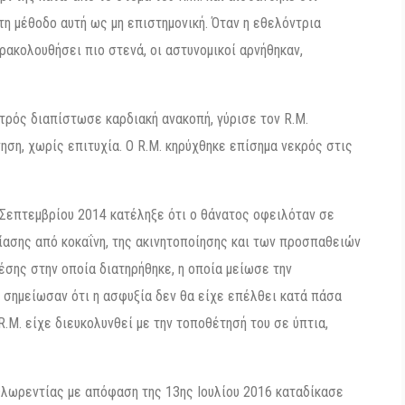
η μέθοδο αυτή ως μη επιστημονική. Όταν η εθελόντρια
αρακολουθήσει πιο στενά, οι αστυνομικοί αρνήθηκαν,
ατρός διαπίστωσε καρδιακή ανακοπή, γύρισε τον R.M.
ση, χωρίς επιτυχία. Ο R.M. κηρύχθηκε επίσημα νεκρός στις
 Σεπτεμβρίου 2014 κατέληξε ότι ο θάνατος οφειλόταν σε
ίασης από κοκαΐνη, της ακινητοποίησης και των προσπαθειών
έσης στην οποία διατηρήθηκε, η οποία μείωσε την
 σημείωσαν ότι η ασφυξία δεν θα είχε επέλθει κατά πάσα
.M. είχε διευκολυνθεί με την τοποθέτησή του σε ύπτια,
Φλωρεντίας με απόφαση της 13ης Ιουλίου 2016 καταδίκασε