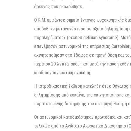
έρευνας που ακολούθησε.
Ο R.M. εμφάνισε σημεία έντονης ψυχοκινητικής δι
αποδόθηκε μεταγενέστερα σε οξεία δηλητηρίαση α
παραληρήματος» (excited delirium syndrome). Μετ
επενέβησαν αστυνομικοί της υπηρεσίας Carabinieri,
ακινητοποίησαν στο έδαφος σε πρηνή θέση και του
περίπου 20 λεπτά, ακόμη και μετά την παύση κάθε 
καρδιοαναπνευστική ανακοπή.
Η ιατροδικαστική έκθεση κατέληξε ότι ο θάνατος
δηλητηρίασης από κοκαΐνη, της ακινητοποίησης κα
παρατεταμένης διατήρησής του σε πρηνή θέση, η οπ
Οι αστυνομικοί καταδικάστηκαν πρωτόδικα και κα
τελικώς από το Ανώτατο Ακυρωτικό Δικαστήριο (Cor