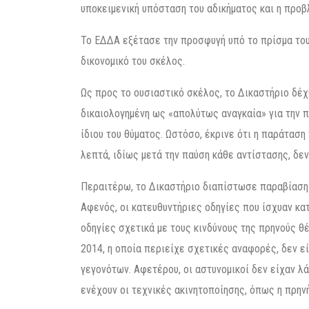
υποκειμενική υπόσταση του αδικήματος και η προ
Το ΕΔΔΑ εξέτασε την προσφυγή υπό το πρίσμα του
δικονομικό του σκέλος.
Ως προς το ουσιαστικό σκέλος, το Δικαστήριο δέχθ
δικαιολογημένη ως «απολύτως αναγκαία» για την 
ίδιου του θύματος. Ωστόσο, έκρινε ότι η παράταση
λεπτά, ιδίως μετά την παύση κάθε αντίστασης, δε
Περαιτέρω, το Δικαστήριο διαπίστωσε παραβίαση
Αφενός, οι κατευθυντήριες οδηγίες που ίσχυαν κα
οδηγίες σχετικά με τους κινδύνους της πρηνούς θ
2014, η οποία περιείχε σχετικές αναφορές, δεν ε
γεγονότων. Αφετέρου, οι αστυνομικοί δεν είχαν λ
ενέχουν οι τεχνικές ακινητοποίησης, όπως η πρηνή