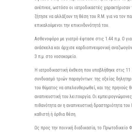
ανέπνεε, ωστόσο οι ιατροδικαστές χαρακτήρισαν τ
ζήτησε να αλλάξουν τη θέση του R.M. για να τον π
επικαλούμενοι την επικινδυνότητά του.
Ασθενοφόρο με γιατρό έφτασε στις 1.44 π.μ. Ο γι
ανάσκελα και άρχισε καρδιοπνευμονική αναζωογόνη
3 π.μ. στο νοσοκομείο.
Η ιατροδικαστική έκθεση που υποβλήθηκε στις 11
συνδυασμό τριών παραγόντων: της οξείας δηλητηρ
του θύματος να απελευθερωθεί, και της πρηνούς θ
αναπνευστική του λειτουργία. Οι εμπειρογνώμονες
πιθανότητα αν η αναπνευστική δραστηριότητα του R
καθιστή ή όρθια θέση.
Ως προς την ποινική διαδικασία, το Πρωτοδικείο 