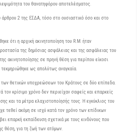
βλεψιμότητα του θανατηφόρου αποτελέσματος.
 άρθρου 2 της ΕΣΔΑ, τόσο στο ουσιαστικό όσο και στο
ηκε ότι η αρχική ακινητοποίηση του R.M. ήταν
προστασία της δημόσιας ασφάλειας και της ασφάλειας του
 της ακινητοποίησης σε πρηνή θέση για περίπου είκοσι
ν τεκμηριώθηκε ως απολύτως αναγκαία.
 των θετικών υποχρεώσεων του Κράτους σε δύο επίπεδα.
τά τον κρίσιμο χρόνο δεν περιείχαν σαφείς και επαρκείς
έσης και τα μέτρα ελαχιστοποίησής τους. Η εγκύκλιος του
ίχε τεθεί ακόμη σε ισχύ κατά τον χρόνο των επίδικων
άβει επαρκή εκπαίδευση σχετικά με τους κινδύνους που
ς θέση, για τη ζωή των ατόμων.