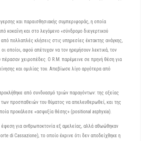
έγερσης και παραισθησιακής συμπεριφοράς, η οποία
πό κοκαΐνη και στο λεγόμενο «σύνδρομο διεγερτικού
ά από πολλαπλές κλήσεις στις υπηρεσίες έκτακτης ανάγκης,
 οι οποίοι, αφού απέτυχαν να τον ηρεμήσουν λεκτικά, τον
 πέρασαν χειροπέδες. Ο R.M. παρέμεινε σε πρηνή θέση για
κίνησης και ομιλίας του. Απεβίωσε λίγο αργότερα από
 προκλήθηκε από συνδυασμό τριών παραγόντων: της οξείας
ι των προσπαθειών του θύματος να απελευθερωθεί, και της
οία προκάλεσε «ασφυξία θέσης» (positional asphyxia).
τ’ έφεση για ανθρωποκτονία εξ αμελείας, αλλά αθωώθηκαν
te di Cassazione), το οποίο έκρινε ότι δεν αποδείχθηκε η