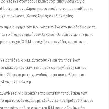
οιος έτρεχε στον δρόμο κλαίγοντας απεγνωσμένα για
ταξί, είχε παρενοχλήσει περαστικούς, είχε προσπαθήσει να
είχε προκαλέσει υλικές ζημίες σε ιδιοκτησίες.
ο σημείο, βρήκε τον R.M. γονατισμένο στο πεζοδρόμιο με τα
 αρχικά να τον ηρεμήσουν λεκτικά, πλησιάζοντάς τον με τα
ίς επιτυχία. Ο R.M. συνέχιζε να φωνάζει, φαινόταν σε
.
 χειροπέδες, ο R.M. αντιστάθηκε και χτύπησε έναν
στο έδαφος, τον ακινητοποίησαν σε πρηνή θέση και του
άτη. Σύμφωνα με το χρονοδιάγραμμα που καθόρισε το
ί τις 1.23-1.24 π.μ.
 αγωνίζεται για μερικά λεπτά μετά την τοποθέτηση των
ά. Το πρώτο ασθενοφόρο με εθελοντές του Ερυθρού Σταυρού
ρι της κάτω από το στόμα του R.M. και αισθάνθηκε ότι