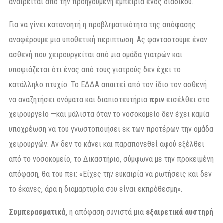
αναιρείται από την προηγούμενη εμπειρία ενός διαδίκου.
Για να γίνει κατανοητή η προβληματικότητα της απόφασης
αναφέρουμε μια υποθετική περίπτωση: Ας φανταστούμε έναν
ασθενή που χειρουργείται από μια ομάδα γιατρών και
υποψιάζεται ότι ένας από τους γιατρούς δεν έχει το
κατάλληλο πτυχίο. Το ΕΔΔΑ απαιτεί από τον ίδιο τον ασθενή
να αναζητήσει ονόματα και διαπιστευτήρια
πριν
εισέλθει στο
χειρουργείο —και μάλιστα όταν το νοσοκομείο δεν έχει καμία
υποχρέωση να του γνωστοποιήσει εκ των προτέρων την ομάδα
χειρουργών. Αν δεν το κάνει και παραπονεθεί αφού εξέλθει
από το νοσοκομείο, το Δικαστήριο, σύμφωνα με την προκειμένη
απόφαση, θα του πει: «Είχες την ευκαιρία να ρωτήσεις και δεν
το έκανες, άρα η διαμαρτυρία σου είναι εκπρόθεσμη».
Συμπερασματικά,
η απόφαση συνιστά μια
εξαιρετικά αυστηρή