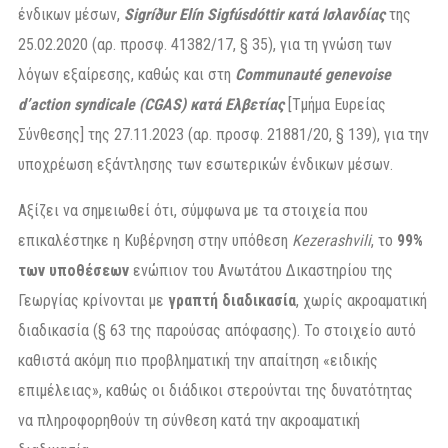
ένδικων μέσων,
Sigríður Elín Sigfúsdóttir κατά Ισλανδίας
της
25.02.2020 (αρ. προσφ. 41382/17, § 35), για τη γνώση των
λόγων εξαίρεσης, καθώς και στη
Communauté genevoise
d’action syndicale (CGAS) κατά Ελβετίας
[Τμήμα Ευρείας
Σύνθεσης] της 27.11.2023 (αρ. προσφ. 21881/20, § 139), για την
υποχρέωση εξάντλησης των εσωτερικών ένδικων μέσων.
Αξίζει να σημειωθεί ότι, σύμφωνα με τα στοιχεία που
επικαλέστηκε η Κυβέρνηση στην υπόθεση
Kezerashvili
, το
99%
των υποθέσεων
ενώπιον του Ανωτάτου Δικαστηρίου της
Γεωργίας κρίνονται με
γραπτή διαδικασία
, χωρίς ακροαματική
διαδικασία (§ 63 της παρούσας απόφασης). Το στοιχείο αυτό
καθιστά ακόμη πιο προβληματική την απαίτηση «ειδικής
επιμέλειας», καθώς οι διάδικοι στερούνται της δυνατότητας
να πληροφορηθούν τη σύνθεση κατά την ακροαματική