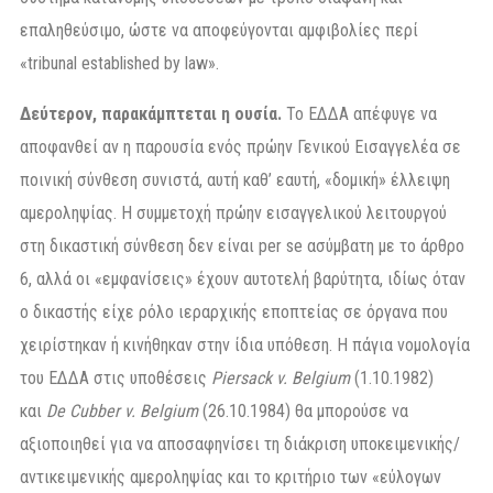
επαληθεύσιμο, ώστε να αποφεύγονται αμφιβολίες περί
«tribunal established by law».
Δεύτερον, παρακάμπτεται η ουσία.
Το ΕΔΔΑ απέφυγε να
αποφανθεί αν η παρουσία ενός πρώην Γενικού Εισαγγελέα σε
ποινική σύνθεση συνιστά, αυτή καθ’ εαυτή, «δομική» έλλειψη
αμεροληψίας. Η συμμετοχή πρώην εισαγγελικού λειτουργού
στη δικαστική σύνθεση δεν είναι per se ασύμβατη με το άρθρο
6, αλλά οι «εμφανίσεις» έχουν αυτοτελή βαρύτητα, ιδίως όταν
ο δικαστής είχε ρόλο ιεραρχικής εποπτείας σε όργανα που
χειρίστηκαν ή κινήθηκαν στην ίδια υπόθεση. Η πάγια νομολογία
του ΕΔΔΑ στις υποθέσεις
Piersack v. Belgium
(1.10.1982)
και
De Cubber v. Belgium
(26.10.1984) θα μπορούσε να
αξιοποιηθεί για να αποσαφηνίσει τη διάκριση υποκειμενικής/
αντικειμενικής αμεροληψίας και το κριτήριο των «εύλογων