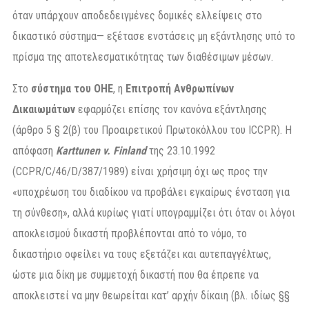
όταν υπάρχουν αποδεδειγμένες δομικές ελλείψεις στο
δικαστικό σύστημα— εξέτασε ενστάσεις μη εξάντλησης υπό το
πρίσμα της αποτελεσματικότητας των διαθέσιμων μέσων.
Στο
σύστημα του ΟΗΕ
, η
Επιτροπή Ανθρωπίνων
Δικαιωμάτων
εφαρμόζει επίσης τον κανόνα εξάντλησης
(άρθρο 5 § 2(β) του Προαιρετικού Πρωτοκόλλου του ICCPR). Η
απόφαση
Karttunen v. Finland
της 23.10.1992
(CCPR/C/46/D/387/1989) είναι χρήσιμη όχι ως προς την
«υποχρέωση του διαδίκου να προβάλει εγκαίρως ένσταση για
τη σύνθεση», αλλά κυρίως γιατί υπογραμμίζει ότι όταν οι λόγοι
αποκλεισμού δικαστή προβλέπονται από το νόμο, το
δικαστήριο οφείλει να τους εξετάζει και αυτεπαγγέλτως,
ώστε μια δίκη με συμμετοχή δικαστή που θα έπρεπε να
αποκλειστεί να μην θεωρείται κατ’ αρχήν δίκαιη (βλ. ιδίως §§