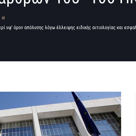
ρί υφ’ όρον απόλυσης λόγω έλλειψης ειδικής αιτιολογίας και εσφ