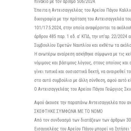
πινάκιο με τον αριθμό 506/2024.
Έπειτα η Αντεισαγγελέας του Αρείου Πάγου Καλλιό
δικογραφία με την πρόταση του Αντεισαγγελέα του
101/17.5.2024, στην οποία αναφέρονται τα ακόλου
άρθρου 485 παρ. 1 εδ. α’ ΚΠΔ, την υπ’αρ. 22/2024
Συμβουλίου Εφετών Ναυπλίου και εκθέτω τα ακόλο
Η ανωτέρω αναίρεση ασκήθηκε σύμφωνα με τις κείμ
νόμιμους και βάσιμους λόγους, στους οποίους και
γίνει τυπικά και ουσιαστικά δεκτή, να αναιρεθεί
στο αυτό συμβούλιο με άλλη σύνθεση, αφού αυτό εί
Ο Αντεισαγγελέας του Αρείου Πάγου Γεώργιος Σκι
Αφού άκουσε την παραπάνω Αντεισαγγελέα που α
ΣΚΕΦΤΗΚΕ ΣΥΜΦΩΝΑ ΜΕ ΤΟ ΝΟΜΟ
Από τον συνδυασμό των διατάξεων των άρθρων 306,
Εισαγγελέας του Αρείου Πάγου μπορεί να ζητήσει