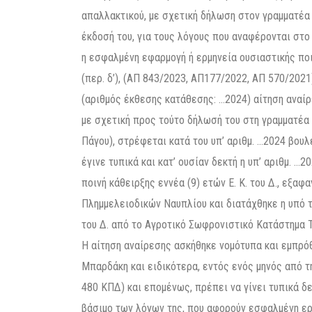
απαλλακτικού, με σχετική δήλωση στον γραμματέα
έκδοσή του, για τους λόγους που αναφέρονται στο
η εσφαλμένη εφαρμογή ή ερμηνεία ουσιαστικής ποιν
(περ. δ’), (ΑΠ 843/2023, ΑΠ177/2022, ΑΠ 570/2021
(αριθμός έκθεσης κατάθεσης: …2024) αίτηση αναίρ
με σχετική προς τούτο δήλωσή του στη γραμματέα 
Πάγου), στρέφεται κατά του υπ’ αριθμ. …2024 βου
έγινε τυπικά και κατ’ ουσίαν δεκτή η υπ’ αριθμ. 
ποινή κάθειρξης εννέα (9) ετών Ε. Κ. του Δ., εξαφ
Πλημμελειοδικών Ναυπλίου και διατάχθηκε η υπό 
του Δ. από το Αγροτικό Σωφρονιστικό Κατάστημα Τ
Η αίτηση αναίρεσης ασκήθηκε νομότυπα και εμπρό
Μπαρδάκη και ειδικότερα, εντός ενός μηνός από τη
480 ΚΠΔ) και επομένως, πρέπει να γίνει τυπικά δ
βάσιμο των λόγων της, που αφορούν εσφαλμένη ερμ