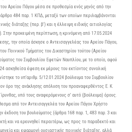
 του Αρείου Πάγου μέσα σε προθεσμία ενός μηνός από την
 άρθρο 484 παρ. 1 ΚΠΔ, μεταξύ των οποίων περιλαμβάνονται
ικής διάταξης (περ. β’) και η έλλειψη ειδικής αιτιολογίας
). Στην προκειμένη περίπτωση, η κρινόμενη από 17.05.2024
εσης, την οποία άσκησε ο Αντεισαγγελέας του Αρείου Πάγου,
του Ποινικού Τμήματος του Δικαστηρίου τούτου (Αρείου
λεύματος του Συμβουλίου Εφετών Ναυπλίου, με το οποίο, αφού
…2024 ασκηθείσα έφεση εκ μέρους του εκτίοντος συνολική
ανίστηκε το υπ’αριθμ. 5/12.01.2024 βούλευμα του Συμβουλίου
τον όρο της ανάκλησης απόλυση του προαναφερθέντος Ε. Κ.
ίρυνθας, υπό τους αναφερόμενους σ’ αυτό (βούλευμα) όρους.
θεσμα από τον Αντεισαγγελέα του Αρείου Πάγου Χρήστο
ν έκδοση του βουλεύματος (άρθρα 168 παρ. 1, 483 παρ. 3 και
εκτή και να ερευνηθεί περαιτέρω, ως προς το παραδεκτό και
ηνεία και εφαρμογή ουσιαστικής ποινικής διάταξης, αλλά