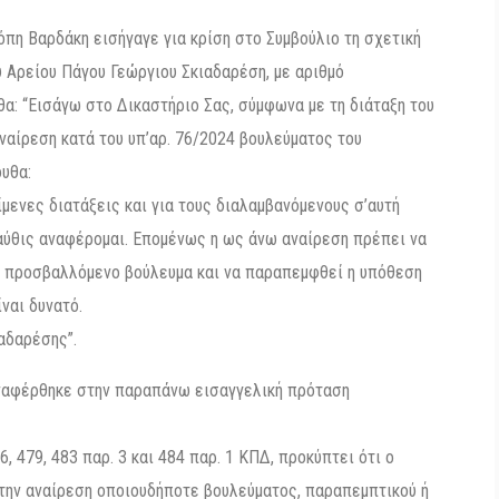
πη Βαρδάκη εισήγαγε για κρίση στο Συμβούλιο τη σχετική
 Αρείου Πάγου Γεώργιου Σκιαδαρέση, με αριθμό
θα: “Εισάγω στο Δικαστήριο Σας, σύμφωνα με τη διάταξη του
 αναίρεση κατά του υπ’αρ. 76/2024 βουλεύματος του
υθα:
ενες διατάξεις και για τους διαλαμβανόμενους σ’αυτή
 αύθις αναφέρομαι. Επομένως η ως άνω αναίρεση πρέπει να
 το προσβαλλόμενο βούλευμα και να παραπεμφθεί η υπόθεση
ναι δυνατό.
αδαρέσης”.
ναφέρθηκε στην παραπάνω εισαγγελική πρόταση
 479, 483 παρ. 3 και 484 παρ. 1 ΚΠΔ, προκύπτει ότι ο
 την αναίρεση οποιουδήποτε βουλεύματος, παραπεμπτικού ή