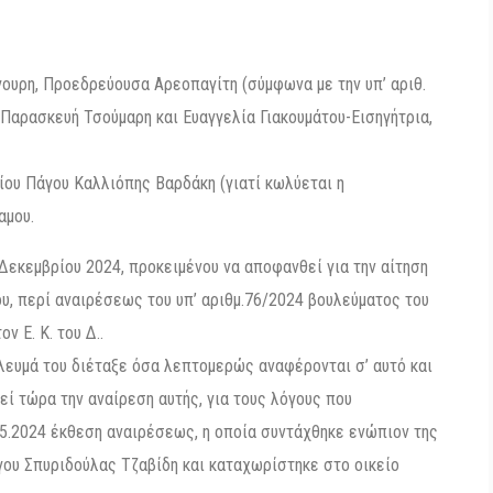
ουρη, Προεδρεύουσα Αρεοπαγίτη (σύμφωνα με την υπ’ αριθ.
Παρασκευή Τσούμαρη και Ευαγγελία Γιακουμάτου-Εισηγήτρια,
ίου Πάγου Καλλιόπης Βαρδάκη (γιατί κωλύεται η
αμου.
Δεκεμβρίου 2024, προκειμένου να αποφανθεί για την αίτηση
υ, περί αναιρέσεως του υπ’ αριθμ.76/2024 βουλεύματος του
 Ε. Κ. του Δ..
λευμά του διέταξε όσα λεπτομερώς αναφέρονται σ’ αυτό και
εί τώρα την αναίρεση αυτής, για τους λόγους που
.5.2024 έκθεση αναιρέσεως, η οποία συντάχθηκε ενώπιον της
γου Σπυριδούλας Τζαβίδη και καταχωρίστηκε στο οικείο