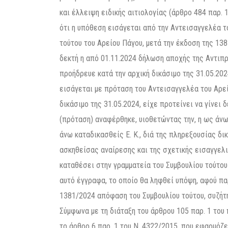
και έλλειψη ειδικής αιτιολογίας (άρθρο 484 παρ. 1
ότι η υπόθεση εισάγεται από την Αντεισαγγελέα 
τούτου του Αρείου Πάγου, μετά την έκδοση της 13
δεκτή η από 01.11.2024 δήλωση αποχής της Αντιπ
προήδρευε κατά την αρχική δικάσιμο της 31.05.20
εισάγεται με πρόταση του Αντεισαγγελέα του Αρεί
δικάσιμο της 31.05.2024, είχε προτείνει να γίνει 
(πρόταση) αναφέρθηκε, υιοθετώντας την, η ως άν
άνω καταδικασθείς Ε. Κ., διά της πληρεξουσίας δι
ασκηθείσας αναίρεσης και της σχετικής εισαγγελικ
καταθέσει στην γραμματεία του Συμβουλίου τούτου 
αυτό έγγραφα, το οποίο θα ληφθεί υπόψη, αφού πα
1381/2024 απόφαση του Συμβουλίου τούτου, συζήτ
Σύμφωνα με τη διάταξη του άρθρου 105 παρ. 1 του
το άρθρο 6 παρ. 1 του Ν. 4322/2015, που εφαρμόζε