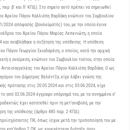
, περ. β’ και δ’ ΚΠΔ). Στο σημείο αυτό πρέπει να σημειωθεί
του Αρείου Πάγου Καλλιόπη Βαρδάκη ενώπιον του Συμβουλίου
81/2024 απόφασής (βουλεύματός) του, με την οποία έγινε
ροέδρου του Αρείου Πάγου Μαρίας Λεπενιώτη, η οποία
24 και αναβλήθηκε η συζήτηση της υπόθεσης. Η υπόθεση
ου Πάγου Γεωργίου Σκιαδαρέση, ο οποίος, κατά την αρχική
δεκτή η αναίρεση, ενώπιον του Συμβουλίου τούτου, στην οποία
ω Αντεισαγγελέας του Αρείου Πάγου Καλλιόπη Βαρδάκη. Ο ως
κηγόρου του Δήμητρας Βελέντζα, είχε λάβει γνώση της
ής πρότασης στις 20.05.2024 και στις 03.06.2024, είχε
το από 02.06.2024 έγγραφο υπόμνημά του, με τα συνημμένα σ’
ραδεκτώς έχει κατατεθεί πριν τη μετ’αναβολή, με την
ηση της υπόθεσης (άρθρο 485 παρ. 2 ΚΠΔ).
 προϊσχύσαντος ΠΚ, όπως ίσχυε μετά την τροποποίησή του με
ται κατ’άρθρο 2 ΠΚ, ως ευμενέστερη διάταξη, όσοι