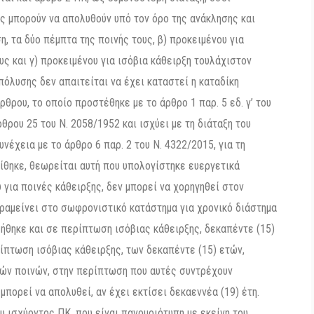
ς μπορούν να απολυθούν υπό τον όρο της ανάκλησης και
η, τα δύο πέμπτα της ποινής τους, β) προκειμένου για
υς και γ) προκειμένου για ισόβια κάθειρξη τουλάχιστον
απόλυσης δεν απαιτείται να έχει καταστεί η καταδίκη
ρθρου, το οποίο προστέθηκε με το άρθρο 1 παρ. 5 εδ. γ’ του
θρου 25 του Ν. 2058/1952 και ισχύει με τη διάταξη του
νέχεια με το άρθρο 6 παρ. 2 του Ν. 4322/2015, για τη
ίθηκε, θεωρείται αυτή που υπολογίστηκε ευεργετικά
 για ποινές κάθειρξης, δεν μπορεί να χορηγηθεί στον
αραμείνει στο σωφρονιστικό κατάστημα για χρονικό διάστημα
βλήθηκε και σε περίπτωση ισόβιας κάθειρξης, δεκαπέντε (15)
ρίπτωση ισόβιας κάθειρξης, των δεκαπέντε (15) ετών,
πών ποινών, στην περίπτωση που αυτές συντρέχουν
πορεί να απολυθεί, αν έχει εκτίσει δεκαεννέα (19) έτη.
ου ισχύοντος ΠΚ, που είναι πανομοιότυπη με εκείνη του