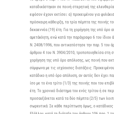
καταδικάστηκαν σε ποινή στερητική της ελευθερία
εφόσον έχουν εκτίσει: α) προκειμένου για φυλάκισ
πρόσκαιρη κάθειρξη, τα τρία πέμπτα της ποινής το
δεκαεννέα (19) έτη. Για τη χορήγηση της υπό όρο 
αμετάκλητη, ενώ κατά την παράγραφο 6 του ίδιου ά
Ν. 2408/1996, που αντικατέστησε την παρ. 5 του άρ
άρθρου 4 του Ν. 3904/2010, τροποποιηθείσα στη συ
χορήγηση της υπό όρο απόλυσης, ως ποινή που εκτ
σύμφωνα με τις ισχύουσες διατάξεις. Προκειμένου
κατάδικο η υπό όρο απόλυση, αν αυτός δεν έχει π
ίσο με το ένα τρίτο (1/3) της ποινής που του επι
έτη. Το χρονικό διάστημα του ενός τρίτου ή σε πε
προσαυξάνεται κατά τα δύο πέμπτα (2/5) των λοι
σωρευτικά. Σε κάθε περίπτωση όμως, ο κατάδικος μ
Εξάλλου, κατά τη διάταξη του άρθρου 106 παρ. 1 τ