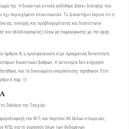
ωμά της. Η δικαστική εντολή εκδόθηκε βάσει διάταξης που
 όχι περιεχόμενο επικοινωνιών. Το Δικαστήριο έκρινε ότι η
ήνειας, συνοχής και προβλεψιμότητας και διαπίστωσε
ής και αλληλογραφίας) λόγω μη συμμόρφωσης με την αρχή
ου άρθρου 8, η προσφεύγουσα είχε πραγματική δυνατότητα
εσσάρων δικαστικών βαθμών. Η αστυνομία δεν ενήργησε
βητήθηκε, και τα δικαιώματα υπεράσπισης τηρήθηκαν. Έτσι
ρθρο 6 παρ. 1).
ΚΑ
το Želešice της Τσεχίας.
 φοροδιαφυγή του Μ.Π. και περίπου 40 άλλων εταιρειών,
ου ΚΠΔ για τη χορήγηση όλων των δεδομένων