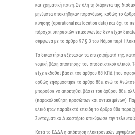
και χρηματική ποινή. Σε όλη τη διάρκεια της διαδ
μηνύματα αποκτήθηκαν παρανόμως, καθώς το άρθρ
κίνησης (operational και location data) και όχι το
πάροχοι υπηρεσιών επικοινωνίας δεν είχαν δικαί
σύμφωνα με το άρθρο 97 § 3 του Νόμου περί Ηλεκ
Τα δικαστήρια εξέτασαν τα επιχειρήματά της, κα
νομική βάση απόκτησης του αποδεικτικού υλικού. 
είχε εκδοθεί βάσει του άρθρου 88 ΚΠΔ (που αφορά
ορθώς εφαρμόστηκε το άρθρο 88a, ενώ το Ανώτατο
μπορούσε να αποκτηθεί βάσει του άρθρου 88a, αλ
(παρακολούθηση προσώπων και αντικειμένων). Παρ
υλικό ήταν παραδεκτό επειδή το άρθρο 88a παρεί
Συνταγματικό Δικαστήριο επικύρωσε την τελευταί
Κατά το ΕΔΔΑ η απόκτηση ηλεκτρονικών μηνυμάτων