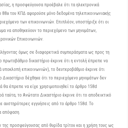
ικασίας, η προσφεύγουσα προέβαλε ότι τα ηλεκτρονικά
ο 88a του ΚΠΔ αφορούσε μόνο δεδομένα τηλεπικοινωνιακής
 περιεχόμενο των επικοινωνιών. Επιπλέον, υποστήριξε ότι οι
ωμα να αποθηκεύουν το περιεχόμενο των μηνυμάτων,
τρονικών Επικοινωνιών.
ταλήγοντας όμως σε διαφορετικά συμπεράσματα ως προς τη
Το πρωτοβάθμιο δικαστήριο έκρινε ότι η εντολή έπρεπε να
 υποκλοπή επικοινωνιών), το δευτεροβάθμιο έκρινε ότι
 Δικαστήριο δέχθηκε ότι το περιεχόμενο μηνυμάτων δεν
λά θα έπρεπε να είχε χρησιμοποιηθεί το άρθρο 158d
ά ταύτα, το Ανώτατο Δικαστήριο έκρινε ότι το αποδεικτικό
χε αυστηρότερες εγγυήσεις από το άρθρο 158d. Το
α απόφαση.
 της προσφεύγουσας από θυρίδα τρίτου και η χρήση τους ως