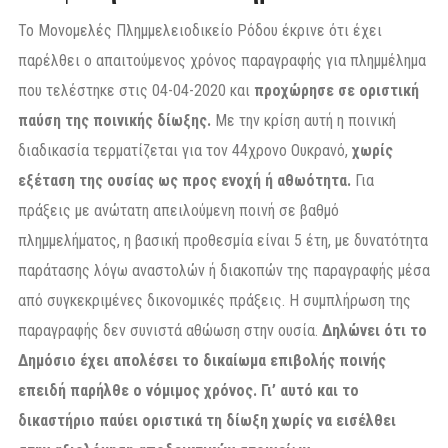
Το Μονομελές Πλημμελειοδικείο Ρόδου έκρινε ότι έχει
παρέλθει ο απαιτούμενος χρόνος παραγραφής για πλημμέλημα
που τελέστηκε στις 04-04-2020 και
προχώρησε σε οριστική
παύση της ποινικής δίωξης.
Με την κρίση αυτή η ποινική
διαδικασία τερματίζεται για τον 44χρονο Ουκρανό,
χωρίς
εξέταση της ουσίας ως προς ενοχή ή αθωότητα.
Για
πράξεις με ανώτατη απειλούμενη ποινή σε βαθμό
πλημμελήματος, η βασική προθεσμία είναι 5 έτη, με δυνατότητα
παράτασης λόγω αναστολών ή διακοπών της παραγραφής μέσα
από συγκεκριμένες δικονομικές πράξεις. Η συμπλήρωση της
παραγραφής δεν συνιστά αθώωση στην ουσία.
Δηλώνει ότι το
Δημόσιο έχει απολέσει το δικαίωμα επιβολής ποινής
επειδή παρήλθε ο νόμιμος χρόνος. Γι’ αυτό και το
δικαστήριο παύει οριστικά τη δίωξη χωρίς να εισέλθει