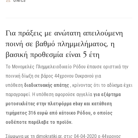
UNICS
Για πράξεις με ανώτατη απειλούμενη
ποινή σε βαθμό πλημμελήματος, η
βασική προθεσμία είναι 5 έτη
Το Μονομελές Πλημμελειοδικείο Ρόδου έπαυσε οριστικά την
ποινική δίωξη σε βάρος 44χρονου Ουκρανού για
υπόθεση
διαδικτυακής απάτης
, κρίνοντας ότι το αδίκημα έχει
παραγραφεί. Η υπόθεση αφορούσε αγγελία
για εξάρτημα
μοτοσικλέτας στην πλατφόρμα ebay και κατάθεση
τιμήματος 316 ευρώ από κάτοικο Ρόδου, ο οποίος
ουδέποτε παρέλαβε το προϊόν.
Σύμφωνα με τη dimokratiki.gr, στις 04-04-2020 ο 44χρονος