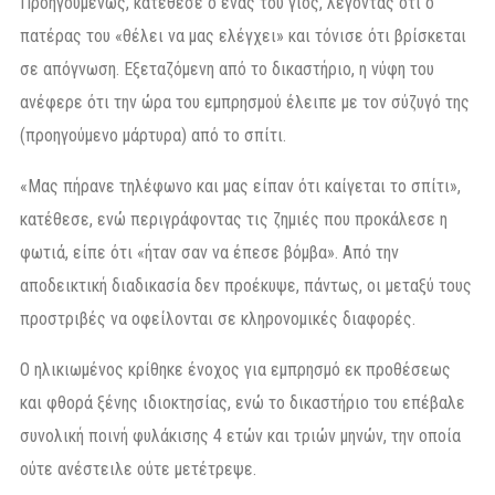
Προηγουμένως, κατέθεσε ο ένας του γιος, λέγοντας ότι ο
πατέρας του «θέλει να μας ελέγχει» και τόνισε ότι βρίσκεται
σε απόγνωση. Εξεταζόμενη από το δικαστήριο, η νύφη του
ανέφερε ότι την ώρα του εμπρησμού έλειπε με τον σύζυγό της
(προηγούμενο μάρτυρα) από το σπίτι.
«Μας πήρανε τηλέφωνο και μας είπαν ότι καίγεται το σπίτι»,
κατέθεσε, ενώ περιγράφοντας τις ζημιές που προκάλεσε η
φωτιά, είπε ότι «ήταν σαν να έπεσε βόμβα». Από την
αποδεικτική διαδικασία δεν προέκυψε, πάντως, οι μεταξύ τους
προστριβές να οφείλονται σε κληρονομικές διαφορές.
Ο ηλικιωμένος κρίθηκε ένοχος για εμπρησμό εκ προθέσεως
και φθορά ξένης ιδιοκτησίας, ενώ το δικαστήριο του επέβαλε
συνολική ποινή φυλάκισης 4 ετών και τριών μηνών, την οποία
ούτε ανέστειλε ούτε μετέτρεψε.