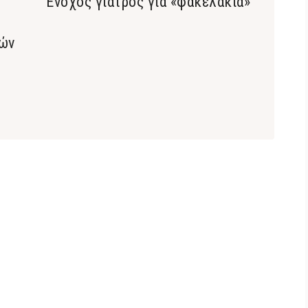
Ένοχος γιατρός για «φακελάκια»
κών