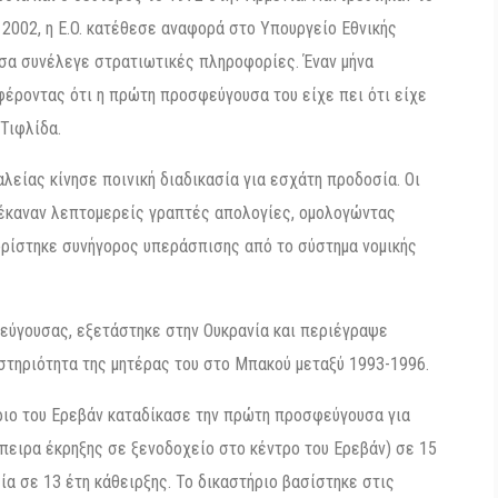
 2002, η E.O. κατέθεσε αναφορά στο Υπουργείο Εθνικής
σα συνέλεγε στρατιωτικές πληροφορίες. Έναν μήνα
φέροντας ότι η πρώτη προσφεύγουσα του είχε πει ότι είχε
Τιφλίδα.
λείας κίνησε ποινική διαδικασία για εσχάτη προδοσία. Οι
 έκαναν λεπτομερείς γραπτές απολογίες, ομολογώντας
ιορίστηκε συνήγορος υπεράσπισης από το σύστημα νομικής
φεύγουσας, εξετάστηκε στην Ουκρανία και περιέγραψε
στηριότητα της μητέρας του στο Μπακού μεταξύ 1993-1996.
ήριο του Ερεβάν καταδίκασε την πρώτη προσφεύγουσα για
ειρα έκρηξης σε ξενοδοχείο στο κέντρο του Ερεβάν) σε 15
ία σε 13 έτη κάθειρξης. Το δικαστήριο βασίστηκε στις