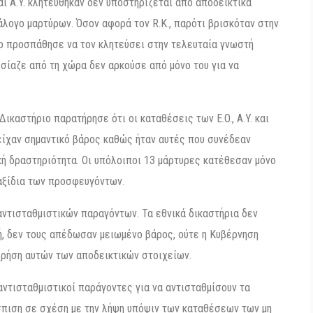
αι A.Y. κλητεύθηκαν δεν υποστηρίζεται από αποδεικτικά
άλογο μαρτύρων. Όσον αφορά τον R.K., παρότι βρισκόταν στην
ιο προσπάθησε να τον κλητεύσει στην τελευταία γνωστή
υσίαζε από τη χώρα δεν αρκούσε από μόνο του για να
ικαστήριο παρατήρησε ότι οι καταθέσεις των E.O., A.Y. και
ά είχαν σημαντικό βάρος καθώς ήταν αυτές που συνέδεαν
 δραστηριότητα. Οι υπόλοιποι 13 μάρτυρες κατέθεσαν μόνο
ταξίδια των προσφευγόντων.
ντισταθμιστικών παραγόντων. Τα εθνικά δικαστήρια δεν
ή, δεν τους απέδωσαν μειωμένο βάρος, ούτε η Κυβέρνηση
χρήση αυτών των αποδεικτικών στοιχείων.
ντισταθμιστικοί παράγοντες για να αντισταθμίσουν τα
σπιση σε σχέση με την λήψη υπόψιν των καταθέσεων των μη