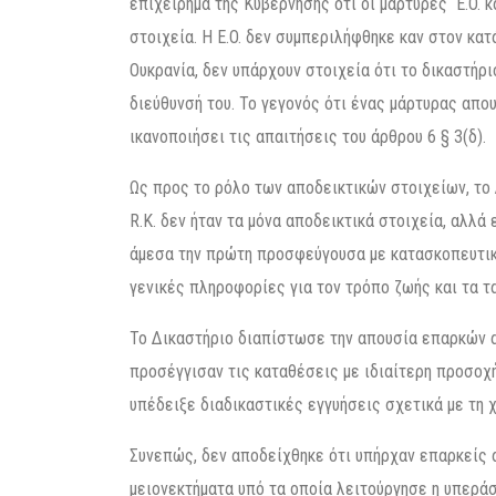
επιχείρημα της Κυβέρνησης ότι οι μάρτυρες E.O. κ
στοιχεία. Η E.O. δεν συμπεριλήφθηκε καν στον κατ
Ουκρανία, δεν υπάρχουν στοιχεία ότι το δικαστήρ
διεύθυνσή του. Το γεγονός ότι ένας μάρτυρας απο
ικανοποιήσει τις απαιτήσεις του άρθρου 6 § 3(δ).
Ως προς το ρόλο των αποδεικτικών στοιχείων, το Δ
R.K. δεν ήταν τα μόνα αποδεικτικά στοιχεία, αλλ
άμεσα την πρώτη προσφεύγουσα με κατασκοπευτική
γενικές πληροφορίες για τον τρόπο ζωής και τα 
Το Δικαστήριο διαπίστωσε την απουσία επαρκών α
προσέγγισαν τις καταθέσεις με ιδιαίτερη προσοχ
υπέδειξε διαδικαστικές εγγυήσεις σχετικά με τη 
Συνεπώς, δεν αποδείχθηκε ότι υπήρχαν επαρκείς α
μειονεκτήματα υπό τα οποία λειτούργησε η υπερά