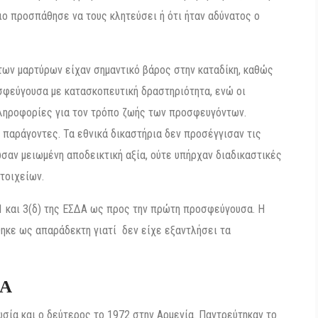
ήριο προσπάθησε να τους κλητεύσει ή ότι ήταν αδύνατος ο
των μαρτύρων είχαν σημαντικό βάρος στην καταδίκη, καθώς
σφεύγουσα με κατασκοπευτική δραστηριότητα, ενώ οι
πληροφορίες για τον τρόπο ζωής των προσφευγόντων.
 παράγοντες. Τα εθνικά δικαστήρια δεν προσέγγισαν τις
σαν μειωμένη αποδεικτική αξία, ούτε υπήρχαν διαδικαστικές
τοιχείων.
 και 3(δ) της ΕΣΔΑ ως προς την πρώτη προσφεύγουσα. Η
κε ως απαράδεκτη γιατί δεν είχε εξαντλήσει τα
ΚΑ
ία και ο δεύτερος το 1972 στην Αρμενία. Παντρεύτηκαν το