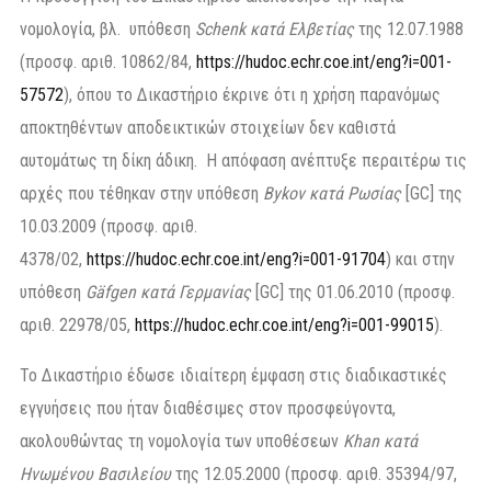
νομολογία, βλ. υπόθεση
Schenk κατά Ελβετίας
της 12.07.1988
(προσφ. αριθ. 10862/84,
https://hudoc.echr.coe.int/eng?i=001-
57572
), όπου το Δικαστήριο έκρινε ότι η χρήση παρανόμως
αποκτηθέντων αποδεικτικών στοιχείων δεν καθιστά
αυτομάτως τη δίκη άδικη. Η απόφαση ανέπτυξε περαιτέρω τις
αρχές που τέθηκαν στην υπόθεση
Bykov κατά Ρωσίας
[GC] της
10.03.2009 (προσφ. αριθ.
4378/02,
https://hudoc.echr.coe.int/eng?i=001-91704
) και στην
υπόθεση
Gäfgen κατά Γερμανίας
[GC] της 01.06.2010 (προσφ.
αριθ. 22978/05,
https://hudoc.echr.coe.int/eng?i=001-99015
).
Το Δικαστήριο έδωσε ιδιαίτερη έμφαση στις διαδικαστικές
εγγυήσεις που ήταν διαθέσιμες στον προσφεύγοντα,
ακολουθώντας τη νομολογία των υποθέσεων
Khan κατά
Ηνωμένου Βασιλείου
της 12.05.2000 (προσφ. αριθ. 35394/97,