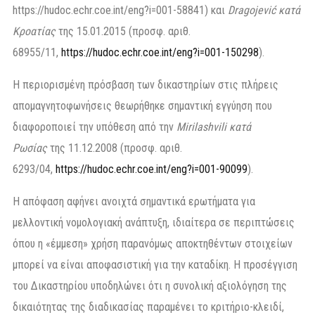
https://hudoc.echr.coe.int/eng?i=001-58841) και
Dragojević κατά
Κροατίας
της 15.01.2015 (προσφ. αριθ.
68955/11,
https://hudoc.echr.coe.int/eng?i=001-150298
).
Η περιορισμένη πρόσβαση των δικαστηρίων στις πλήρεις
απομαγνητοφωνήσεις θεωρήθηκε σημαντική εγγύηση που
διαφοροποιεί την υπόθεση από την
Mirilashvili κατά
Ρωσίας
της 11.12.2008 (προσφ. αριθ.
6293/04,
https://hudoc.echr.coe.int/eng?i=001-90099
).
Η απόφαση αφήνει ανοιχτά σημαντικά ερωτήματα για
μελλοντική νομολογιακή ανάπτυξη, ιδιαίτερα σε περιπτώσεις
όπου η «έμμεση» χρήση παρανόμως αποκτηθέντων στοιχείων
μπορεί να είναι αποφασιστική για την καταδίκη. Η προσέγγιση
του Δικαστηρίου υποδηλώνει ότι η συνολική αξιολόγηση της
δικαιότητας της διαδικασίας παραμένει το κριτήριο-κλειδί,