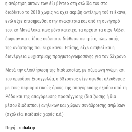
η ανάρτηση αυτών των έξι βίντεο στη σελίδα του στο
διαδίκτυο το 2018 χωρίς να έχει ακριβή αντίληψη τού τι έκανε,
ενώ είχε επισημανθεί στην ανακρίτρια και από τη συνήγορό
του, κα Μανώλακα, πως μόνο κατείχε, τα αρχεία τα είχε λάβει
δωρεάν και ο ίδιος ουδέποτε διέθεσε σε τρίτο, πλην αυτής
της ανάρτησης που είχε κάνει. Επίσης, είχε αιτηθεί και η
διενέργεια ψυχιατρικής πραγματογνωμοσύνης για τον 53χρονο.
Μετά την ολοκλήρωση της διαδικασίας, με σύμφωνη γνώμη και
του αρμόδιου Εισαγγελέα, ο 53χρονος είχε αφεθεί ελεύθερος
με τους περιοριστικούς όρους της απαγόρευσης εξόδου από τη
Ρόδο και της απαγόρευσης προσέγγισης (δια ζώσης ή δια
μέσου διαδικτύου) ανηλίκων και χώρων συνάθροισης ανηλίκων
(σχολεία, παιδικές χαρές κ.ά.).
Πηγή :
rodiaki.gr