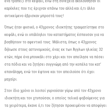
ένα τραπέζι στο κεφάλι, ενώ στη συνέχεια ακολούθησαν οι
καρέκλες που τις έριχναν επάνω του αλλά και ό,τι άλλο
αντικείμενο έβρισκαν μπροστά τους!
Όπως ήταν φυσικό, ο 43χρονος ιδιοκτήτης τραυματίστηκε στο
κεφάλι, ενώ οι υπάλληλοι του καταστήματος έσπευσαν για να
βοηθήσουν το αφεντικό τους. Μάλιστα, όπως ο 43χρονος
δήλωσε στους αστυνομικούς, ένας εκ των Άγγλων ηλικίας 32
ετών, πήρε ένα μπουκάλι στο χέρι και τον απείλησε να πέσει
στα πόδια και να ζητήσει συγγνώμη από την κοπέλα του κατ’
επανάληψη, ενώ τον έφτυνε και τον απειλούσε ότι έχει
μαχαίρι.
Στον ίδιο χρόνο οι λοιποί γυρνούσαν γύρω από τον 43χρονο
ιδιοκτήτη και τον χτυπούσαν, ο οποίος τελικά φοβούμενος για
τα χειρότερα, έκανε ό,τι του ζήτησαν προκειμένου να αποφύγει