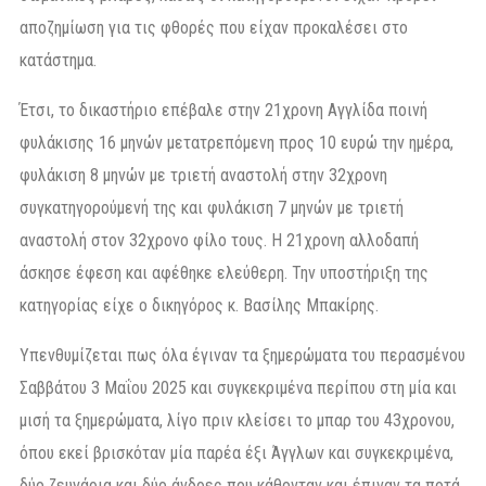
αποζημίωση για τις φθορές που είχαν προκαλέσει στο
κατάστημα.
Έτσι, το δικαστήριο επέβαλε στην 21χρονη Αγγλίδα ποινή
φυλάκισης 16 μηνών μετατρεπόμενη προς 10 ευρώ την ημέρα,
φυλάκιση 8 μηνών με τριετή αναστολή στην 32χρονη
συγκατηγορούμενή της και φυλάκιση 7 μηνών με τριετή
αναστολή στον 32χρονο φίλο τους. Η 21χρονη αλλοδαπή
άσκησε έφεση και αφέθηκε ελεύθερη. Την υποστήριξη της
κατηγορίας είχε ο δικηγόρος κ. Βασίλης Μπακίρης.
Υπενθυμίζεται πως όλα έγιναν τα ξημερώματα του περασμένου
Σαββάτου 3 Μαΐου 2025 και συγκεκριμένα περίπου στη μία και
μισή τα ξημερώματα, λίγο πριν κλείσει το μπαρ του 43χρονου,
όπου εκεί βρισκόταν μία παρέα έξι Άγγλων και συγκεκριμένα,
δύο ζευγάρια και δύο άνδρες που κάθονταν και έπιναν τα ποτά