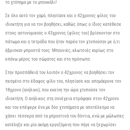
το χτύπημα με το μπουκάλι!
Σε όλο αυτό τον χαμό, πλησίασε και ο 42χρονος φίλος του
ιδιοκτήτη για να τον βοηθήσει, καθώς όπως ο ίδιος κατέθεσε
στους αστυνομικούς ο 43χρονος (φίλος του) βρίσκονταν στο
πάτωμα και η τετράδα που ήταν παρέα τον χτυπούσαν με ό,τι
έβρισκαν μπροστά τους: Μπουνιές, κλωτσιές κυρίως στο
επάνω μέρος του σώματος και στο πρόσωπο.
Στην προσπάθειά του λοιπόν ο 42χρονος να βοηθήσει τον
πεσμένο στο έδαφος φίλο του, πλησίασε και απομάκρυνε τον
18χρονο (ανήλικο), που εκείνη την ώρα χτυπούσε τον
ιδιοκτήτη. Ο ανήλικος στη συνέχεια στράφηκε στον 42χρονο
και του επέφερε ένα με δύο χτυπήματα με αποτέλεσμα να
χάσει τέσσερα από τα μπροστινά του δόντια, ενώ με μώλωπες
κατέληξε και μία ακόμη εργαζόμενη που πήγε να ξεχωρίσει