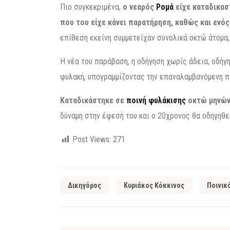
Πιο συγκεκριμένα,
ο νεαρός
Ρομά
είχε καταδικασ
που του είχε κάνει παρατήρηση, καθώς και ενό
επίθεση εκείνη συμμετείχαν συνολικά οκτώ άτομα
Η νέα του παράβαση, η οδήγηση χωρίς άδεια, οδήγη
φυλακή, υπογραμμίζοντας την επαναλαμβανόμενη π
Καταδικάστηκε σε
ποινή φυλάκισης
οκτώ μηνών
δύναμη στην έφεσή του και ο 20χρονος θα οδηγηθε
Post Views:
271
Δικηγόρος
Κυριάκος Κόκκινος
Ποινικ