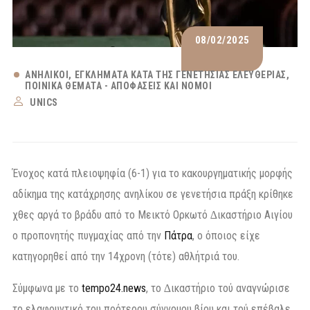
08/02/2025
ΑΝΉΛΙΚΟΙ
ΕΓΚΛΉΜΑΤΑ ΚΑΤΆ ΤΗΣ ΓΕΝΕΤΉΣΙΑΣ ΕΛΕΥΘΕΡΊΑΣ
ΠΟΙΝΙΚΆ ΘΈΜΑΤΑ - ΑΠΟΦΆΣΕΙΣ ΚΑΙ ΝΌΜΟΙ
UNICS
Ένοχος κατά πλειοψηφία (6-1) για το κακουργηματικής μορφής
αδίκημα της κατάχρησης ανηλίκου σε γενετήσια πράξη κρίθηκε
χθες αργά το βράδυ από το Μεικτό Ορκωτό ∆ικαστήριο Αιγίου
ο προπονητής πυγμαχίας από την
Πάτρα
, ο όποιος είχε
κατηγορηθεί από την 14χρονη (τότε) αθλήτριά του.
Σύμφωνα με το
tempo24.news
, το ∆ικαστήριο τού αναγνώρισε
το ελαφρυντικό του πρότερου σύννομου βίου και τού επέβαλε