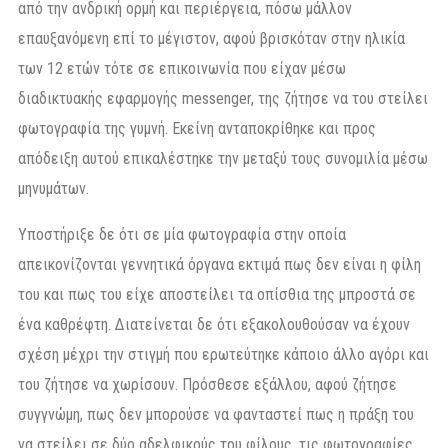
από την ανδρική ορμή και περιέργεια, πόσω μάλλον
επαυξανόμενη επί το μέγιστον, αφού βρισκόταν στην ηλικία
των 12 ετών τότε σε επικοινωνία που είχαν μέσω
διαδικτυακής εφαρμογής messenger, της ζήτησε να του στείλει
φωτογραφία της γυμνή. Εκείνη ανταποκρίθηκε και προς
απόδειξη αυτού επικαλέστηκε την μεταξύ τους συνομιλία μέσω
μηνυμάτων.
Υποστήριξε δε ότι σε μία φωτογραφία στην οποία
απεικονίζονται γεννητικά όργανα εκτιμά πως δεν είναι η φίλη
του και πως του είχε αποστείλει τα οπίσθια της μπροστά σε
ένα καθρέφτη. Διατείνεται δε ότι εξακολουθούσαν να έχουν
σχέση μέχρι την στιγμή που ερωτεύτηκε κάποιο άλλο αγόρι και
του ζήτησε να χωρίσουν. Πρόσθεσε εξάλλου, αφού ζήτησε
συγγνώμη, πως δεν μπορούσε να φανταστεί πως η πράξη του
να στείλει σε δύο αδελφικούς του φίλους, τις φωτογραφίες