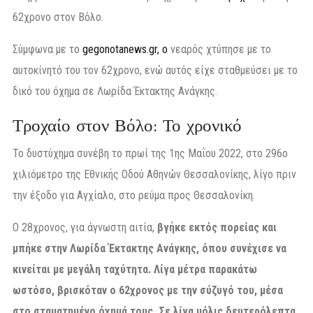
62χρονο στον Βόλο.
Σύμφωνα με το
gegonotanews.gr, ο
νεαρός χτύπησε με το
αυτοκίνητό του τον 62χρονο, ενώ αυτός είχε σταθμεύσει με το
δικό του όχημα σε Λωρίδα Έκτακτης Ανάγκης.
Τροχαίο στον Βόλο: Το χρονικό
Το δυστύχημα συνέβη το πρωί της 1ης Μαΐου 2022, στο 296ο
χιλιόμετρο της Εθνικής Οδού Αθηνών Θεσσαλονίκης, λίγο πριν
την έξοδο για Αγχίαλο, στο ρεύμα προς Θεσσαλονίκη.
Ο 28χρονος, για άγνωστη αιτία,
βγήκε εκτός πορείας και
μπήκε στην Λωρίδα Έκτακτης Ανάγκης, όπου συνέχισε να
κινείται με μεγάλη ταχύτητα. Λίγα μέτρα παρακάτω
ωστόσο, βρισκόταν ο 62χρονος με την σύζυγό του, μέσα
στο σταματημένο όχημά τους. Σε λίγα μόλις δευτερόλεπτα,