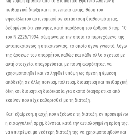
Μη νόμιμη κρίθηκε από το Διοικητικό Εφετείο Αθηνών η
πειθαρχική δίωξη και η, συνεπεία αυτής, θέση του
εφεσίβλητου αστυνομικού σε κατάσταση διαθεσιμότητας,
δεδομένου ότι εκκίνησε, κατά παράβαση του άρθρου 5 παρ. 10
του Ν 2225/1994, σύμφωνα με την οποία το περιεχόμενο της
ανταποκρίσεως η επικοινωνίας, το οποίο έγινε γνωστό, λόγω
της άρσεως του απορρήτου, καθώς και κάθε άλλο σχετικό με
αυτή στοιχείο, απαγορεύεται, με ποινή ακυρότητας, να
χρησιμοποιηθεί και να ληφθεί υπόψη ως άμεση ή έμμεση
απόδειξη σε άλλη ποινική, πολιτική, διοικητική και πειθαρχική
δίκη και διοικητική διαδικασία για σκοπό διαφορετικό από
εκείνον που είχε καθορισθεί με τη διάταξη.
Κατ’ εξαίρεση, η αρχή που εξέδωσε τη διάταξη, εν προκειμένω
η εισαγγελική αρχή, δύναται, κατά την αιτιολογημένη κρίση της,
να επιτρέψει με νεότερη διάταξή της να χρησιμοποιηθούν και