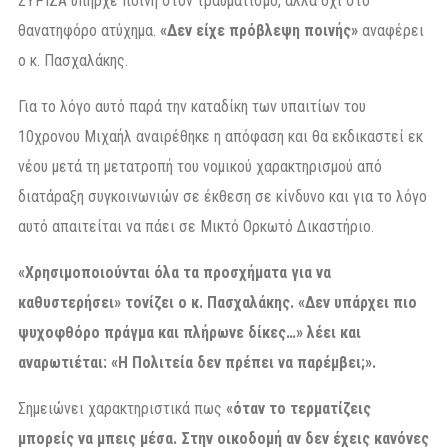
ΣΥΡΙΖΑ υπήρχε ποινή στον τραυματισμό, αλλά όχι στο
θανατηφόρο ατύχημα.
«Δεν είχε πρόβλεψη ποινής»
αναφέρει
ο κ. Πασχαλάκης.
Για το λόγο αυτό παρά την καταδίκη των υπαιτίων του
10χρονου Μιχαήλ αναιρέθηκε η απόφαση και θα εκδικαστεί εκ
νέου μετά τη μετατροπή του νομικού χαρακτηρισμού από
διατάραξη συγκοινωνιών σε έκθεση σε κίνδυνο και για το λόγο
αυτό απαιτείται να πάει σε Μικτό Ορκωτό Δικαστήριο.
«Χρησιμοποιούνται όλα τα προσχήματα για να
καθυστερήσει» τονίζει ο κ. Πασχαλάκης. «Δεν υπάρχει πιο
ψυχοφθόρο πράγμα και πλήρωνε δίκες…» λέει και
αναρωτιέται: «Η Πολιτεία δεν πρέπει να παρέμβει;».
Σημειώνει χαρακτηριστικά πως
«όταν το τερματίζεις
μπορείς να μπεις μέσα. Στην οικοδομή αν δεν έχεις κανόνες