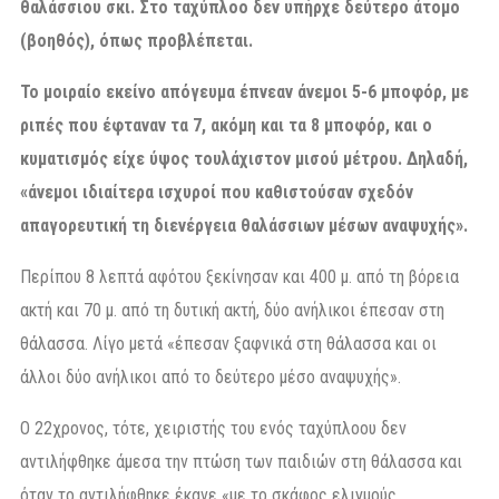
θαλάσσιου σκι. Στο ταχύπλοο δεν υπήρχε δεύτερο άτομο
(βοηθός), όπως προβλέπεται.
Το μοιραίο εκείνο απόγευμα έπνεαν άνεμοι 5-6 μποφόρ, με
ριπές που έφταναν τα 7, ακόμη και τα 8 μποφόρ, και ο
κυματισμός είχε ύψος τουλάχιστον μισού μέτρου. Δηλαδή,
«άνεμοι ιδιαίτερα ισχυροί που καθιστούσαν σχεδόν
απαγορευτική τη διενέργεια θαλάσσιων μέσων αναψυχής».
Περίπου 8 λεπτά αφότου ξεκίνησαν και 400 μ. από τη βόρεια
ακτή και 70 μ. από τη δυτική ακτή, δύο ανήλικοι έπεσαν στη
θάλασσα. Λίγο μετά «έπεσαν ξαφνικά στη θάλασσα και οι
άλλοι δύο ανήλικοι από το δεύτερο μέσο αναψυχής».
Ο 22χρονος, τότε, χειριστής του ενός ταχύπλοου δεν
αντιλήφθηκε άμεσα την πτώση των παιδιών στη θάλασσα και
όταν το αντιλήφθηκε έκανε «με το σκάφος ελιγμούς