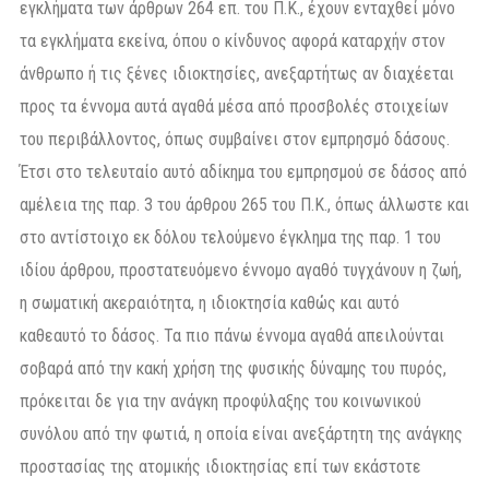
εγκλήματα των άρθρων 264 επ. του Π.Κ., έχουν ενταχθεί μόνο
τα εγκλήματα εκείνα, όπου ο κίνδυνος αφορά καταρχήν στον
άνθρωπο ή τις ξένες ιδιοκτησίες, ανεξαρτήτως αν διαχέεται
προς τα έννομα αυτά αγαθά μέσα από προσβολές στοιχείων
του περιβάλλοντος, όπως συμβαίνει στον εμπρησμό δάσους.
Έτσι στο τελευταίο αυτό αδίκημα του εμπρησμού σε δάσος από
αμέλεια της παρ. 3 του άρθρου 265 του Π.Κ., όπως άλλωστε και
στο αντίστοιχο εκ δόλου τελούμενο έγκλημα της παρ. 1 του
ιδίου άρθρου, προστατευόμενο έννομο αγαθό τυγχάνουν η ζωή,
η σωματική ακεραιότητα, η ιδιοκτησία καθώς και αυτό
καθεαυτό το δάσος. Τα πιο πάνω έννομα αγαθά απειλούνται
σοβαρά από την κακή χρήση της φυσικής δύναμης του πυρός,
πρόκειται δε για την ανάγκη προφύλαξης του κοινωνικού
συνόλου από την φωτιά, η οποία είναι ανεξάρτητη της ανάγκης
προστασίας της ατομικής ιδιοκτησίας επί των εκάστοτε