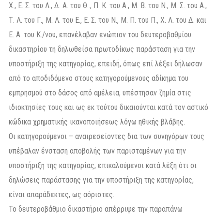
Χ., Ε. Σ. του Λ., Δ. Α. του Θ.., Π. Κ. του Α., Μ. Β. του Ν., Μ. Σ. του Α.,
Τ. Λ. του Γ., Μ. Λ. του Ε., Ε. Σ. του Ν., Μ. Π. του Π., Χ. Λ. του Δ. και
Ε. Α. του Κ./νου, επανέλαβαν ενώπιον του δευτεροβαθμίου
δικαστηρίου τη δηλωθείσα πρωτοδίκως παράσταση για την
υποστήριξη της κατηγορίας, επειδή, όπως επί λέξει δήλωσαν
από το αποδιδόμενο στους κατηγορούμενους αδίκημα του
εμπρησμού στο δάσος από αμέλεια, υπέστησαν ζημία στις
ιδιοκτησίες τους και ως εκ τούτου δικαιούνται κατά τον αστικό
κώδικα χρηματικής ικανοποιήσεως λόγω ηθικής βλάβης.
Οι κατηγορούμενοι – αναιρεσείοντες δια των συνηγόρων τους
υπέβαλαν ένσταση αποβολής των παρισταμένων για την
υποστήριξη της κατηγορίας, επικαλούμενοι κατά λέξη ότι οι
δηλώσεις παράστασης για την υποστήριξη της κατηγορίας,
είναι απαράδεκτες, ως αόριστες.
Το δευτεροβάθμιο δικαστήριο απέρριψε την παραπάνω