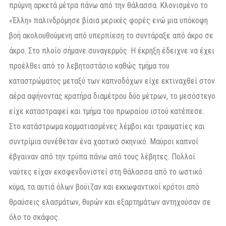
πρύμνη αρκετά μέτρα πάνω από την θάλασσα. Κλονισμένο το
«Έλλη» παλινδρόμησε βίαια μερικές φορές ενώ μια υπόκοφη
βοή ακολουθούμενη από υπερπίεση το συντάραξε από άκρο σε
άκρο. Στο πλοίο σήμανε συναγερμός. Η έκρηξη έδειχνε να έχει
προέλθει από το λεβητοστάσιο καθώς τμήμα του
καταστρώματος μεταξύ των καπνοδόχων είχε εκτιναχθεί στον
αέρα αφήνοντας κρατήρα διαμέτρου δύο μέτρων, το μεσόστεγο
είχε καταστραφεί και τμήμα του πρωραίου ιστού κατέπεσε.
Στο κατάστρωμα κομματιασμένες λέμβοι και τραυματίες και
συντρίμια συνέθεταν ένα χαοτικό σκηνικό. Μαύροι καπνοί
έβγαιναν από την τρύπα πάνω από τους λέβητες. Πολλοί
ναύτες είχαν εκσφενδονιστεί στη θάλασσα από το ωστικό
κύμα, τα αυτιά όλων βούϊζαν και εκκωφαντικοί κρότοι από
θραύσεις ελασμάτων, θυρών και εξαρτημάτων αντηχούσαν σε
όλο το σκάφος.