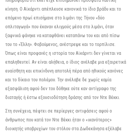
πληροφορία ότι εκεί είχε επισημανθεί πρόσφατα ναυτική
κίνηση. Ο Αϊκάρντι απέπλευσε κανονικά το ίδιο βράδυ και το
επόμενο πρωί επισήμανε στο λιμάνι της Τήνου «δύο
οπλιταγωγά» που έκαναν ελιγμούς μέσα στο λιμάνι, όταν
ξαφνικά φάνηκε να καταφθάνει καταπάνω του και από πίσω
του το «Έλλη». Φοβούμενος, ανέστρεψε και το τορπίλισε.
Όπως είναι προφανές η ιστορία του Αϊκάρντι δεν γίνεται να
επαληθευτεί. Αν είναι αλήθεια, ο ίδιος ανέλαβε μια εξαιρετικά
ευαίσθητη και επικίνδυνη αποτολή πέρα από ηθικούς κανόνες
και το δίκαιο του πολέμου. Την ανέλαβε δε χωρίς καμία
εξασφάλιση αφού δεν του δόθηκε ούτε καν αντίγραφο της
διαταγής ή έστω εξουσιοδότηση δράσης από τον Ντε Βέκκι.
Στη συνέχεια, πέφτει σε περίεργες αντιφάσεις αφού ο
άνθρωπος που κατά τον Ντε Βέκκι ήταν ο «ικανότερος»
διοικητής υποβρυχίων του στόλου στα Δωδεκάνησα εξέλαβε