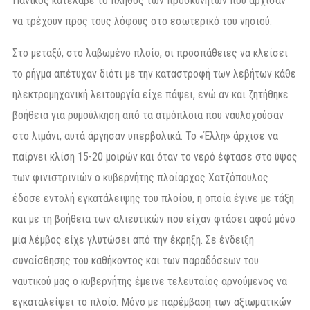
Πανικός κατέλαβε το πλήθος των προσκυνητών που άρχισαν
να τρέχουν προς τους λόφους στο εσωτερικό του νησιού.
Στο μεταξύ, στο λαβωμένο πλοίο, οι προσπάθειες να κλείσει
το ρήγμα απέτυχαν διότι με την καταστροφή των λεβήτων κάθε
ηλεκτρομηχανική λειτουργία είχε πάψει, ενώ αν και ζητήθηκε
βοήθεια για ρυμούλκηση από τα ατμόπλοια που ναυλοχούσαν
στο λιμάνι, αυτά άργησαν υπερβολικά. Το «Έλλη» άρχισε να
παίρνει κλίση 15-20 μοιρών και όταν το νερό έφτασε στο ύψος
των φινιστρινιών ο κυβερνήτης πλοίαρχος Χατζόπουλος
έδοσε εντολή εγκατάλειψης του πλοίου, η οποία έγινε με τάξη
και με τη βοήθεια των αλιευτικών που είχαν φτάσει αφού μόνο
μία λέμβος είχε γλυτώσει από την έκρηξη. Σε ένδειξη
συναίσθησης του καθήκοντος και των παραδόσεων του
ναυτικού μας ο κυβερνήτης έμεινε τελευταίος αρνούμενος να
εγκαταλείψει το πλοίο. Μόνο με παρέμβαση των αξιωματικών