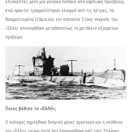
επισκέπτες μόνο μία γυναίκα πέθανε από καρδιακή προσβολή,
ενώ αρκετοί τραυματίστηκαν ελαφρά από τις πέτρες, τα
θρυμματισμένα τζάμια και τον πανικόvii. Στους νεκρούς του
«Έλλη» απονεμήθηκε μεταθανατίως το μετάλλιο εξαιρέτων
πράξεων.
Ποιος βύθισε το «ΕΛΛΗ»;
Ο πόλεμος κηρύχθηκε δυόμιση μήνες αργότερα και η υπόθεση
του «Έλλη», αν και ποτέ δεν λησμονήθηκε από τους Έλληνες