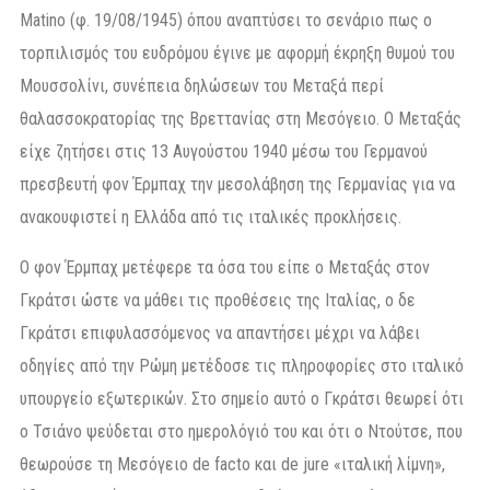
Matino (φ. 19/08/1945) όπου αναπτύσει το σενάριο πως ο
τορπιλισμός του ευδρόμου έγινε με αφορμή έκρηξη θυμού του
Μουσσολίνι, συνέπεια δηλώσεων του Μεταξά περί
θαλασσοκρατορίας της Βρεττανίας στη Μεσόγειο. Ο Μεταξάς
είχε ζητήσει στις 13 Αυγούστου 1940 μέσω του Γερμανού
πρεσβευτή φον Έρμπαχ την μεσολάβηση της Γερμανίας για να
ανακουφιστεί η Ελλάδα από τις ιταλικές προκλήσεις.
Ο φον Έρμπαχ μετέφερε τα όσα του είπε ο Μεταξάς στον
Γκράτσι ώστε να μάθει τις προθέσεις της Ιταλίας, ο δε
Γκράτσι επιφυλασσόμενος να απαντήσει μέχρι να λάβει
οδηγίες από την Ρώμη μετέδοσε τις πληροφορίες στο ιταλικό
υπουργείο εξωτερικών. Στο σημείο αυτό ο Γκράτσι θεωρεί ότι
ο Τσιάνο ψεύδεται στο ημερολόγιό του και ότι ο Ντούτσε, που
θεωρούσε τη Μεσόγειο de facto και de jure «ιταλική λίμνη»,