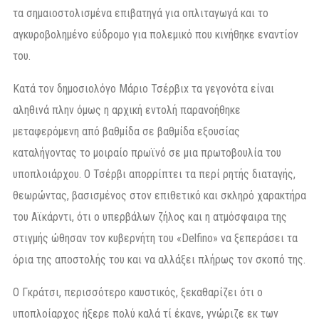
τα σημαιοστολισμένα επιβατηγά για οπλιταγωγά και το
αγκυροβολημένο εύδρομο για πολεμικό που κινήθηκε εναντίον
του.
Κατά τον δημοσιολόγο Μάριο Τσέρβιx τα γεγονότα είναι
αληθινά πλην όμως η αρχική εντολή παρανοήθηκε
μεταφερόμενη από βαθμίδα σε βαθμίδα εξουσίας
καταλήγοντας το μοιραίο πρωϊνό σε μια πρωτοβουλία του
υποπλοιάρχου. Ο Τσέρβι απορρίπτει τα περί ρητής διαταγής,
θεωρώντας, βασισμένος στον επιθετικό και σκληρό χαρακτήρα
του Αϊκάρντι, ότι ο υπερβάλων ζήλος και η ατμόσφαιρα της
στιγμής ώθησαν τον κυβερνήτη του «Delfino» να ξεπεράσει τα
όρια της αποστολής του και να αλλάξει πλήρως τον σκοπό της.
Ο Γκράτσι, περισσότερο καυστικός, ξεκαθαρίζει ότι ο
υποπλοίαρχος ήξερε πολύ καλά τί έκανε, γνώριζε εκ των