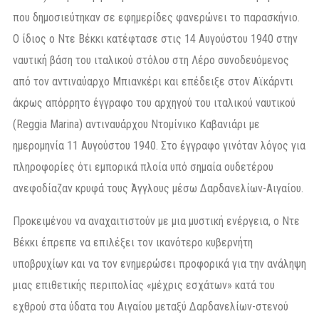
που δημοσιεύτηκαν σε εφημερίδες φανερώνει το παρασκήνιο.
Ο ίδιος ο Ντε Βέκκι κατέφτασε στις 14 Αυγούστου 1940 στην
ναυτική βάση του ιταλικού στόλου στη Λέρο συνοδευόμενος
από τον αντιναύαρχο Μπιανκέρι και επέδειξε στον Αϊκάρντι
άκρως απόρρητο έγγραφο του αρχηγού του ιταλικού ναυτικού
(Reggia Marina) αντιναυάρχου Ντομίνικο Καβανιάρι με
ημερομηνία 11 Αυγούστου 1940. Στο έγγραφο γινόταν λόγος για
πληροφορίες ότι εμπορικά πλοία υπό σημαία ουδετέρου
ανεφοδίαζαν κρυφά τους Άγγλους μέσω Δαρδανελίων-Αιγαίου.
Προκειμένου να αναχαιτιστούν με μια μυστική ενέργεια, ο Ντε
Βέκκι έπρεπε να επιλέξει τον ικανότερο κυβερνήτη
υποβρυχίων και να τον ενημερώσει προφορικά για την ανάληψη
μιας επιθετικής περιπολίας «μέχρις εσχάτων» κατά του
εχθρού στα ύδατα του Αιγαίου μεταξύ Δαρδανελίων-στενού