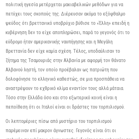
πολιτική ηγεσία μετέρχεται μακιαβελικών μεθόδων για να
πετύχει τους σκοπούς της. Διέρευσαν ακόμα το εξόφθαλμο
ψεύδος ότι βρεττανικό υποβρύχιο βύθισε το «Έλλη» επειδή η
κυβέρνηση δεν το είχε αποπληρώσει, παρά το γεγονός ότι το
εύδρομο ήταν αμερικανικής ναυπήγησης και η Μεγάλη
Βρεττανία δεν είχε καμία σχέση. Τέλος, υποδαύλισαν το
ζήτημα της Τσαμουριάς στην Αλβανία με αφορμή τον θάνατο
Αλβανού ληστή, τον οποίο προέβαλαν ως πατριώτη που
δολοφόνησε το ελληνικό καθεστώς, σε μια προσπάθεια να
αναστρέψουν το εχθρικό κλίμα εναντίον τους αλλά μάταια.
Τόσο στην Ελλάδα όσο και στο εξωτερικό κοινή είναι η
πεποίθεση ότι οι Ιταλοί είναι οι δράστες του τορπιλισμού.
Οι λεπτομέριες πίσω από μυστήριο του τορπιλισμού
παρέμειναν επί μακρον άγνωστες. Γεγονός είναι ότι οι