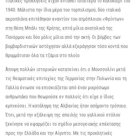
ιταλικές προκλήσεις είχαν ενταθεί ιδιαίτερα το καλοκαίρι του
1940. Μάλιστα την ίδια μέρα του τορπιλισμού, δύο ιταλικά
αεροπλάνα επιτέθηκαν εναντίον του ατμόπλοιου «Φρίντων»
στη θέση Μπάλι της Κρήτης, επτά μίλια ανατολικά της
Πανόρμου και δύο μόλις μίλια από την ακτή. Οι βόμβες των
βομβαρδιστικών αστόχησαν αλλά εξεράγησαν τόσο κοντά που
θρυμμάτισαν όλα τα τζάμια στο πλοίο.
Άποψη πολλών ιστορικών κατατείνει ότι ο Μουσσολίνι μετά
τις θεαματικές επιτυχίες της Γερμανίας στην Πολωνία και τη
Γαλλία ένιωσε να επισκιάζεται από έναν μικρόσωμο
ανθρωπάκο που θεωρούσε εν πολλοίς ότι είχε ο ίδιος
εμπνεύσει. Η κατάληψη της Αλβανίας ήταν ασήμαντο τρόπαιο.
Έτσι, μετά την εξάλειψη της απειλής του γαλλικού στόλου
ξεκίνησε να εφαρμόζει το σχέδιο μεσογειακής επέκτασης
προς την Ελλάδα και την Αίγυπτο. Με τις προκλητικές