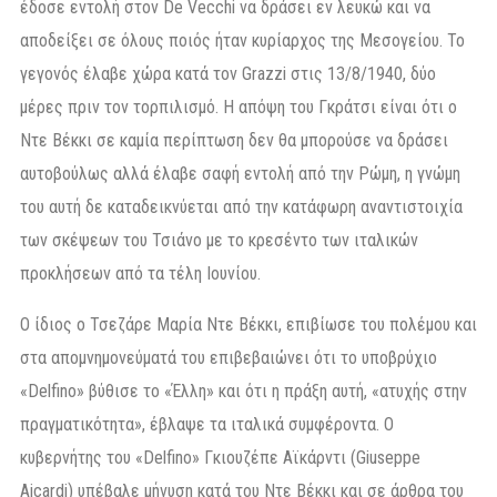
έδοσε εντολή στον De Vecchi να δράσει εν λευκώ και να
αποδείξει σε όλους ποιός ήταν κυρίαρχος της Μεσογείου. Το
γεγονός έλαβε χώρα κατά τον Grazzi στις 13/8/1940, δύο
μέρες πριν τον τορπιλισμό. Η απόψη του Γκράτσι είναι ότι ο
Ντε Βέκκι σε καμία περίπτωση δεν θα μπορούσε να δράσει
αυτοβούλως αλλά έλαβε σαφή εντολή από την Ρώμη, η γνώμη
του αυτή δε καταδεικνύεται από την κατάφωρη αναντιστοιχία
των σκέψεων του Τσιάνο με το κρεσέντο των ιταλικών
προκλήσεων από τα τέλη Ιουνίου.
Ο ίδιος ο Τσεζάρε Μαρία Ντε Βέκκι, επιβίωσε του πολέμου και
στα απομνημονεύματά του επιβεβαιώνει ότι το υποβρύχιο
«Delfino» βύθισε το «Έλλη» και ότι η πράξη αυτή, «ατυχής στην
πραγματικότητα», έβλαψε τα ιταλικά συμφέροντα. Ο
κυβερνήτης του «Delfino» Γκιουζέπε Αϊκάρντι (Giuseppe
Aicardi) υπέβαλε μήνυση κατά του Ντε Βέκκι και σε άρθρα του