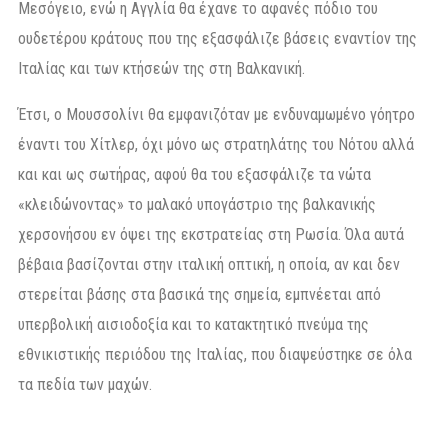
Μεσόγειο, ενώ η Αγγλία θα έχανε το αφανές πόδιο του
ουδετέρου κράτους που της εξασφάλιζε βάσεις εναντίον της
Ιταλίας και των κτήσεών της στη Βαλκανική.
Έτσι, ο Μουσσολίνι θα εμφανιζόταν με ενδυναμωμένο γόητρο
έναντι του Χίτλερ, όχι μόνο ως στρατηλάτης του Νότου αλλά
και και ως σωτήρας, αφού θα του εξασφάλιζε τα νώτα
«κλειδώνοντας» το μαλακό υπογάστριο της βαλκανικής
χερσονήσου εν όψει της εκστρατείας στη Ρωσία. Όλα αυτά
βέβαια βασίζονται στην ιταλική οπτική, η οποία, αν και δεν
στερείται βάσης στα βασικά της σημεία, εμπνέεται από
υπερβολική αισιοδοξία και το κατακτητικό πνεύμα της
εθνικιστικής περιόδου της Ιταλίας, που διαψεύστηκε σε όλα
τα πεδία των μαχών.