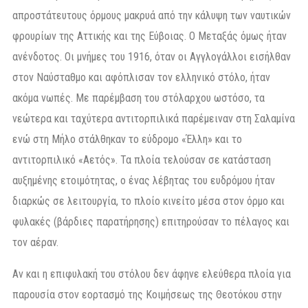
απροστάτευτους όρμους μακρυά από την κάλυψη των ναυτικών
φρουρίων της Αττικής και της Εύβοιας. Ο Μεταξάς όμως ήταν
ανένδοτος. Οι μνήμες του 1916, όταν οι Αγγλογάλλοι εισήλθαν
στον Ναύσταθμο και αφόπλισαν τον ελληνικό στόλο, ήταν
ακόμα νωπές. Με παρέμβαση του στόλαρχου ωστόσο, τα
νεώτερα και ταχύτερα αντιτορπιλικά παρέμειναν στη Σαλαμίνα
ενώ στη Μήλο στάλθηκαν το εύδρομο «Έλλη» και το
αντιτορπιλικό «Αετός». Τα πλοία τελούσαν σε κατάσταση
αυξημένης ετοιμότητας, ο ένας λέβητας του ευδρόμου ήταν
διαρκώς σε λειτουργία, το πλοίο κινείτο μέσα στον όρμο και
φυλακές (βάρδιες παρατήρησης) επιτηρούσαν το πέλαγος και
τον αέραv.
Αν και η επιφυλακή του στόλου δεν άφηνε ελεύθερα πλοία για
παρουσία στον εορτασμό της Κοιμήσεως της Θεοτόκου στην