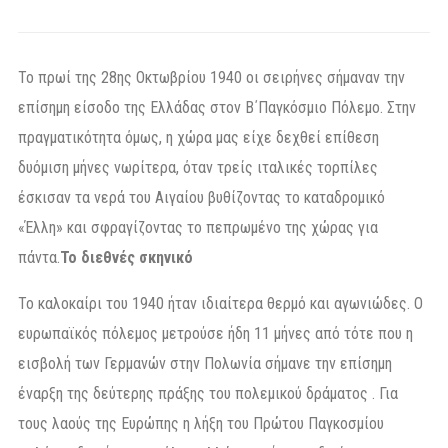
Το πρωί της 28ης Οκτωβρίου 1940 οι σειρήνες σήμαναν την
επίσημη είσοδο της Ελλάδας στον Β΄Παγκόσμιο Πόλεμο. Στην
πραγματικότητα όμως, η χώρα μας είχε δεχθεί επίθεση
δυόμιση μήνες νωρίτερα, όταν τρείς ιταλικές τορπίλες
έσκισαν τα νερά του Αιγαίου βυθίζοντας το καταδρομικό
«Έλλη» και σφραγίζοντας το πεπρωμένο της χώρας για
πάντα.
Το διεθνές σκηνικό
Το καλοκαίρι του 1940 ήταν ιδιαίτερα θερμό και αγωνιώδες. Ο
ευρωπαϊκός πόλεμος μετρούσε ήδη 11 μήνες από τότε που η
εισβολή των Γερμανών στην Πολωνία σήμανε την επίσημη
έναρξη της δεύτερης πράξης του πολεμικού δράματος . Για
τους λαούς της Ευρώπης η λήξη του Πρώτου Παγκοσμίου