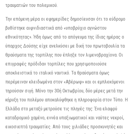
τραυματιών του πολεμικού.
Την επόμενη μέρα οι εφημερίδες δημοσίευσαν ότι το εύδρομο
βυθίστηκε αιφνιδιαστικά από «υποβρύχιο αγνώστου
εθνικότητας». Ήδη όμως από το απόγευμα της ίδιας ημέρας ο
ύπαρχος Δούσης είχε ανελκύσει με δική του πρωτοβουλία τα
θραύσματα της τορπίλης που έπληξε τον λιμενοβραχίονα. Οι
επιγραφές πρόδιδαν τορπίλες που χρησιμοποιούσε
αποκλειστικά το ιταλικό ναυτικό. Τα θραύσματα όμως
περέμειναν κλειδωμένα στον «Αβέρωφ» και οι εμπλεκόμενοι
τηρούσαν σιγή. Μόνο την 30ή Οκτωβρίου, δύο μέρες μετά την
κήρυξη του πολέμου αποκαλύφθηκε η πληροφορία στον Τύπο. Η
Ελλάδα στο μεταξύ μετρούσε τις πληγές της: Ένα ελαφρύ
καταδρομικό χαμένο, εννέα υπαξιωματικοί και ναύτες νεκροί,
εικοσιεπτά τραυματίες. Από τους χιλιάδες προσκυνητές και