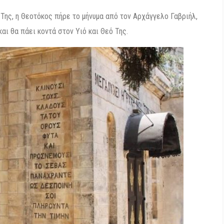
 Της, η Θεοτόκος πήρε το μήνυμα από τον Αρχάγγελο Γαβριήλ,
αι θα πάει κοντά στον Υιό και Θεό Της.