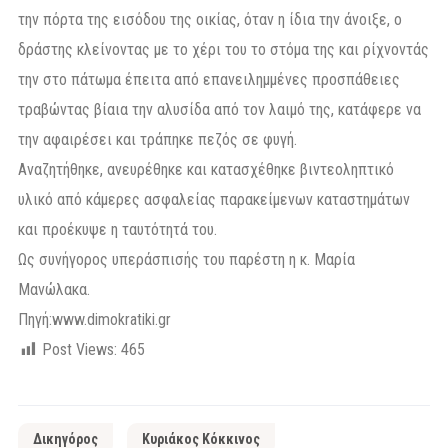
την πόρτα της εισόδου της οικίας, όταν η ίδια την άνοιξε, ο
δράστης κλείνοντας με το χέρι του το στόμα της και ρίχνοντάς
την στο πάτωμα έπειτα από επανειλημμένες προσπάθειες
τραβώντας βίαια την αλυσίδα από τον λαιμό της, κατάφερε να
την αφαιρέσει και τράπηκε πεζός σε φυγή.
Αναζητήθηκε, ανευρέθηκε και κατασχέθηκε βιντεοληπτικό
υλικό από κάμερες ασφαλείας παρακείμενων καταστημάτων
και προέκυψε η ταυτότητά του.
Ως συνήγορος υπεράσπισής του παρέστη η κ. Μαρία
Μανώλακα.
Πηγή:
www.dimokratiki.gr
Post Views:
465
Δικηγόρος
Κυριάκος Κόκκινος