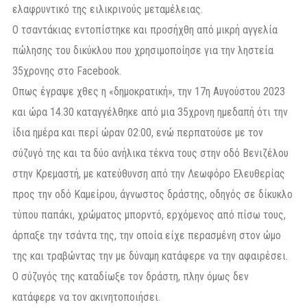
ελαφρυντικό της ειλικρινούς μεταμέλειας.
Ο τσαντάκιας εντοπίστηκε και προσήχθη από μικρή αγγελία
πώλησης του δικύκλου που χρησιμοποίησε για την ληστεία
35χρονης στο Facebook.
Οπως έγραψε χθες η «δημοκρατική», την 17η Αυγούστου 2023
και ώρα 14.30 καταγγέλθηκε από μια 35χρονη ημεδαπή ότι την
ίδια ημέρα και περί ώραν 02:00, ενώ περπατούσε με τον
σύζυγό της και τα δύο ανήλικα τέκνα τους στην οδό Βενιζέλου
στην Κρεμαστή, με κατεύθυνση από την Λεωφόρο Ελευθερίας
προς την οδό Καμείρου, άγνωστος δράστης, οδηγός σε δίκυκλο
τύπου παπάκι, χρώματος μπορντό, ερχόμενος από πίσω τους,
άρπαξε την τσάντα της, την οποία είχε περασμένη στον ώμο
της και τραβώντας την με δύναμη κατάφερε να την αφαιρέσει.
Ο σύζυγός της καταδίωξε τον δράστη, πλην όμως δεν
κατάφερε να τον ακινητοποιήσει.