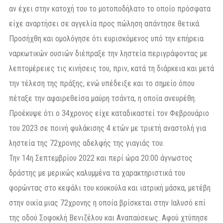
αν έχει στην κατοχή του το μοτοποδήλατο το οποίο πρόσφατα
είχε αναρτήσει σε αγγελία προς πώληση απάντησε θετικά.
Προσήχθη και ομολόγησε ότι ευρισκόμενος υπό την επήρεια
ναρκωτικών ουσιών διέπραξε την ληστεία περιγράφοντας με
λεπτομέρειες τις κινήσεις του, πριν, κατά τη διάρκεια και μετά
την τέλεση της πράξης, ενώ υπέδειξε και το σημείο όπου
πέταξε την αφαιρεθείσα μαύρη τσάντα, η οποία ανευρέθη.
Προέκυψε ότι ο 34χρονος είχε καταδικαστεί τον Φεβρουάριο
του 2023 σε ποινή φυλάκισης 4 ετών με τριετή αναστολή για
ληστεία της 72χρονης αδελφής της γιαγιάς του.
Την 14η Σεπτεμβρίου 2022 και περί ώρα 20:00 άγνωστος
δράστης με μερικώς καλυμμένα τα χαρακτηριστικά του
φορώντας στο κεφάλι του κουκούλα και ιατρική μάσκα, μετέβη
στην οικία μιας 72χρονης η οποία βρίσκεται στην Ιαλυσό επί
της οδού Σοφοκλή Βενιζέλου και Αναπαύσεως. Αφού χτύπησε