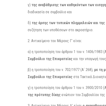
γ)
της αναβάθμισης των καθηκόντων των εισηγ
διαδικασία σε συμβούλιο και
δ)
της άρσης των τυπικών πλημμελειών και τη
συζήτηση των υποθέσεων στο ακροατήριο.
2. Αντικείμενο του Μέρους Γ’ είναι:
α) η τροποποίηση του άρθρου 1 του ν. 1406/1983 (Α
Συμβούλιο της Επικρατείας
και την υπαγωγή τους
β) η τροποποίηση του ν. 702/1977 (Α΄ 268),
με τη 
Συμβούλιο της Επικρατείας
στα Τακτικά Διοικητι
γ) η τροποποίηση του άρθρου 1 του ν. 3900/2010 (Α
της πρότυπης δίκης
ενώπιον του Συμβουλίου της 
3. Αντικείμενο του Μέρους Δ’ είναι
ο ανακαθορισμ