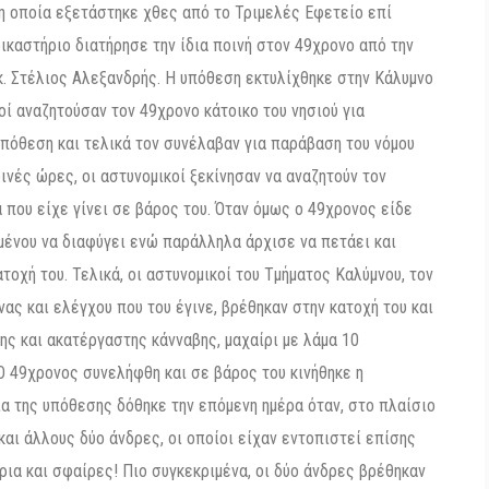
 οποία εξετάστηκε χθες από το Τριμελές Εφετείο επί
καστήριο διατήρησε την ίδια ποινή στον 49χρονο από την
. Στέλιος Αλεξανδρής. Η υπόθεση εκτυλίχθηκε στην Κάλυμνο
οί αναζητούσαν τον 49χρονο κάτοικο του νησιού για
 υπόθεση και τελικά τον συνέλαβαν για παράβαση του νόμου
ινές ώρες, οι αστυνομικοί ξεκίνησαν να αναζητούν τον
 που είχε γίνει σε βάρος του. Όταν όμως ο 49χρονος είδε
ιμένου να διαφύγει ενώ παράλληλα άρχισε να πετάει και
οχή του. Τελικά, οι αστυνομικοί του Τμήματος Καλύμνου, τον
ας και ελέγχου που του έγινε, βρέθηκαν στην κατοχή του και
ς και ακατέργαστης κάνναβης, μαχαίρι με λάμα 10
Ο 49χρονος συνελήφθη και σε βάρος του κινήθηκε η
α της υπόθεσης δόθηκε την επόμενη ημέρα όταν, στο πλαίσιο
και άλλους δύο άνδρες, οι οποίοι είχαν εντοπιστεί επίσης
ια και σφαίρες! Πιο συγκεκριμένα, οι δύο άνδρες βρέθηκαν