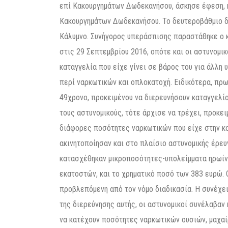
επί Κακουργημάτων Δωδεκανήσου, άσκησε έφεση, η
Κακουργημάτων Δωδεκανήσου. Το δευτεροβάθμιο δι
Κάλυμνο. Συνήγορος υπεράσπισης παραστάθηκε ο κ
στις 29 Σεπτεμβρίου 2016, οπότε και οι αστυνομικ
καταγγελία που είχε γίνει σε βάρος του για άλλη
περί ναρκωτικών και οπλοκατοχή. Ειδικότερα, πρω
49χρονο, προκειμένου να διερευνήσουν καταγγελία
τους αστυνομικούς, τότε άρχισε να τρέχει, προκε
διάφορες ποσότητες ναρκωτικών που είχε στην κατ
ακινητοποίησαν και στο πλαίσιο αστυνομικής έρευν
κατασχέθηκαν μικροποσότητες-υπολείμματα ηρωίνη
εκατοστών, και το χρηματικό ποσό των 383 ευρώ. 
προβλεπόμενη από τον νόμο διαδικασία. Η συνέχει
της διερεύνησης αυτής, οι αστυνομικοί συνέλαβαν 
να κατέχουν ποσότητες ναρκωτικών ουσιών, μαχαίρ