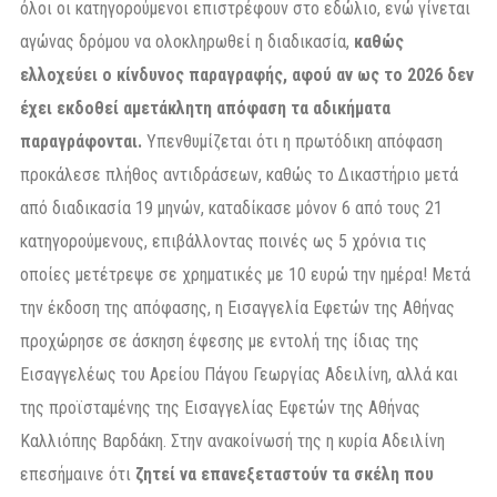
όλοι οι κατηγορούμενοι επιστρέφουν στο εδώλιο, ενώ γίνεται
αγώνας δρόμου να ολοκληρωθεί η διαδικασία,
καθώς
ελλοχεύει ο κίνδυνος παραγραφής, αφού αν ως το 2026 δεν
έχει εκδοθεί αμετάκλητη απόφαση τα αδικήματα
παραγράφονται.
Υπενθυμίζεται ότι η πρωτόδικη απόφαση
προκάλεσε πλήθος αντιδράσεων, καθώς το Δικαστήριο μετά
από διαδικασία 19 μηνών, καταδίκασε μόνον 6 από τους 21
κατηγορούμενους, επιβάλλοντας ποινές ως 5 χρόνια τις
οποίες μετέτρεψε σε χρηματικές με 10 ευρώ την ημέρα! Μετά
την έκδοση της απόφασης, η Εισαγγελία Εφετών της Αθήνας
προχώρησε σε άσκηση έφεσης με εντολή της ίδιας της
Εισαγγελέως του Αρείου Πάγου Γεωργίας Αδειλίνη, αλλά και
της προϊσταμένης της Εισαγγελίας Εφετών της Αθήνας
Καλλιόπης Βαρδάκη. Στην ανακοίνωσή της η κυρία Αδειλίνη
επεσήμαινε ότι
ζητεί να επανεξεταστούν τα σκέλη που