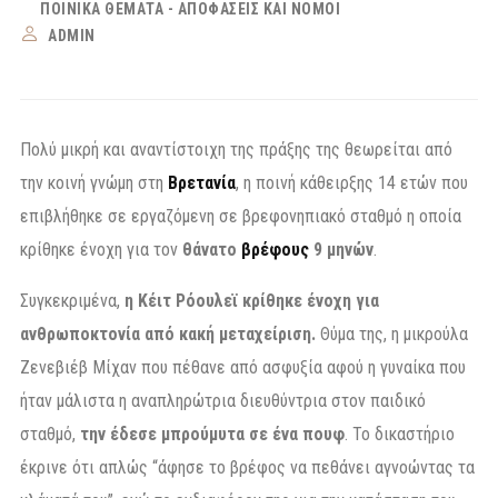
ΠΟΙΝΙΚΆ ΘΈΜΑΤΑ - ΑΠΟΦΆΣΕΙΣ ΚΑΙ ΝΌΜΟΙ
ADMIN
Πολύ μικρή και αναντίστοιχη της πράξης της θεωρείται από
την κοινή γνώμη στη
Βρετανία
, η ποινή κάθειρξης 14 ετών που
επιβλήθηκε σε εργαζόμενη σε βρεφονηπιακό σταθμό η οποία
κρίθηκε ένοχη για τον
θάνατο
βρέφους
9 μηνών
.
Συγκεκριμένα,
η Κέιτ Ρόουλεϊ κρίθηκε ένοχη για
ανθρωποκτονία από κακή μεταχείριση.
Θύμα της, η μικρούλα
Ζενεβιέβ Μίχαν που πέθανε από ασφυξία αφού η γυναίκα που
ήταν μάλιστα η αναπληρώτρια διευθύντρια στον παιδικό
σταθμό,
την έδεσε μπρούμυτα σε ένα πουφ
. Το δικαστήριο
έκρινε ότι απλώς “άφησε το βρέφος να πεθάνει αγνοώντας τα