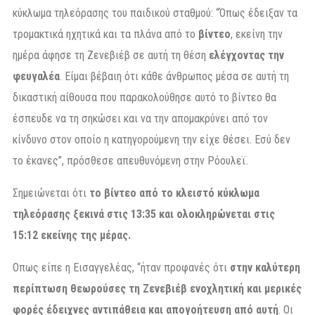
κύκλωμα τηλεόρασης του παιδικού σταθμού: “Όπως έδειξαν τα
τρομακτικά ηχητικά και τα πλάνα από το
βίντεο
, εκείνη την
ημέρα άφησε τη Ζενεβιέβ σε αυτή τη θέση
ελέγχοντας την
φευγαλέα
. Είμαι βέβαιη ότι κάθε άνθρωπος μέσα σε αυτή τη
δικαστική αίθουσα που παρακολούθησε αυτό το βίντεο θα
έσπευδε να τη σηκώσει και να την απομακρύνει από τον
κίνδυνο στον οποίο η κατηγορούμενη την είχε θέσει. Εσύ δεν
το έκανες”, πρόσθεσε απευθυνόμενη στην Ρόουλεϊ.
Σημειώνεται ότι
το βίντεο από το κλειστό κύκλωμα
τηλεόρασης ξεκινά στις 13:35 και ολοκληρώνεται στις
15:12 εκείνης της μέρας.
Οπως είπε η Εισαγγελέας, “ήταν προφανές ότι
στην καλύτερη
περίπτωση θεωρούσες τη Ζενεβιέβ ενοχλητική και μερικές
φορές έδειχνες αντιπάθεια και απογοήτευση από αυτή
. Οι