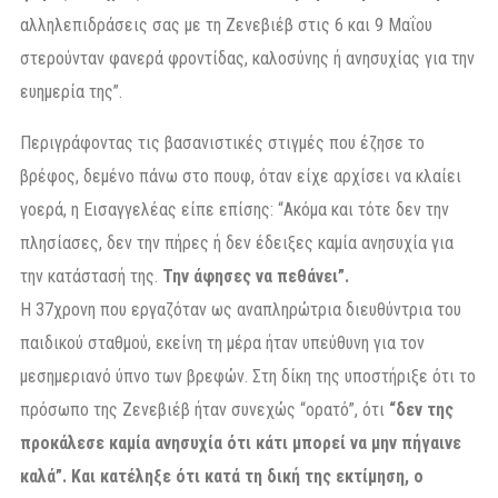
αλληλεπιδράσεις σας με τη Ζενεβιέβ στις 6 και 9 Μαΐου
στερούνταν φανερά φροντίδας, καλοσύνης ή ανησυχίας για την
ευημερία της”.
Περιγράφοντας τις βασανιστικές στιγμές που έζησε το
βρέφος, δεμένο πάνω στο πουφ, όταν είχε αρχίσει να κλαίει
γοερά, η Εισαγγελέας είπε επίσης: “Ακόμα και τότε δεν την
πλησίασες, δεν την πήρες ή δεν έδειξες καμία ανησυχία για
την κατάστασή της.
Την άφησες να πεθάνει”.
Η 37χρονη που εργαζόταν ως αναπληρώτρια διευθύντρια του
παιδικού σταθμού, εκείνη τη μέρα ήταν υπεύθυνη για τον
μεσημεριανό ύπνο των βρεφών. Στη δίκη της υποστήριξε ότι το
πρόσωπο της Ζενεβιέβ ήταν συνεχώς “ορατό”, ότι
“δεν της
προκάλεσε καμία ανησυχία ότι κάτι μπορεί να μην πήγαινε
καλά”. Και κατέληξε ότι κατά τη δική της εκτίμηση, ο