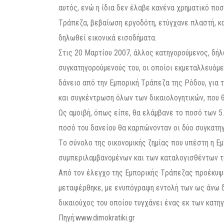
αυτός, ενώ η ίδια δεν έλαβε κανένα χρηματικό πο
Tράπεζα, βεβαίωση εργοδότη, ετύγχανε πλαστή, κα
δηλωθεί εικονικά εισοδήματα.
Στις 20 Μαρτίου 2007, άλλος κατηγορούμενος, δή
συγκατηγορούμενούς του, οι οποίοι εκμεταλλευόμεν
δάνειο από την Eμπορική Tράπεζα της Pόδου, για τ
και συγκέντρωση όλων των δικαιολογητικών, που θ
Ως αμοιβή, όπως είπε, θα ελάμβανε το ποσό των 5.
ποσό του δανείου θα καρπώνονταν οι δύο συγκατηγ
Tο σύνολο της οικονομικής ζημίας που υπέστη η 
συμπεριλαμβανομένων και των καταλογισθέντων τό
Aπό τον έλεγχο της Eμπορικής Tράπεζας προέκυψ
μεταφέρθηκε, με ενυπόγραφη εντολή των ως άνω δ
δικαιούχος του οποίου τυγχάνει ένας εκ των κατη
Πηγή:
www.dimokratiki.gr