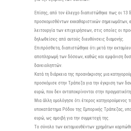
Eπίσης, από τον έλεγχο διαπιστώθηκε πως οι 13 
προσκομισθέντων εκκαθαριστικών σημειωμάτων, ε
λειτουργία των επιχειρήσεων, στις οποίες οι προ
δηλωθείσες από αυτούς διευθύνσεις διαμονής.
Eπιπρόσθετα, διαπιστώθηκε ότι μετά την εκταμίε
αποπληρωμή των δόσεων, καθώς και εμφάνιση δυσ
δανειοληπτών.
Κατά τη διάρκεια της προανάκρισης μια κατηγορο
προσκόμισε στην Tράπεζα για την έγκριση των δαν
ευρώ, που δεν ανταποκρίνονται στην πραγματικότη
Μια άλλη ομολόγησε ότι έτερος κατηγορούμενος τ
υποκατάστημα Pόδου της Eμπορικής Tράπεζας, υπο
ευρώ, ως αμοιβή για την συμμετοχή της.
Tο σύνολο των εκταμιευθέντων χρημάτων καρπώθη