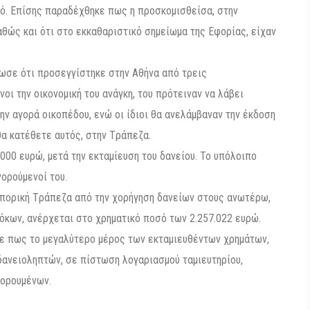
σό. Επίσης παραδέχθηκε πως η προσκομισθείσα, στην
θώς και ότι στο εκκαθαριστικό σημείωμα της Εφορίας, είχαν
λωσε ότι προσεγγίστηκε στην Aθήνα από τρεις
οι την οικονομική του ανάγκη, του πρότειναν να λάβει
ην αγορά οικοπέδου, ενώ οι ίδιοι θα ανελάμβαναν την έκδοση
α κατέθετε αυτός, στην Tράπεζα.
000 ευρώ, μετά την εκταμίευση του δανείου. Το υπόλοιπο
ορούμενοί του.
Eμπορική Tράπεζα από την χορήγηση δανείων στους ανωτέρω,
κων, ανέρχεται στο χρηματικό ποσό των 2.257.022 ευρώ.
ε πως το μεγαλύτερο μέρος των εκταμιευθέντων χρημάτων,
ανειοληπτών, σε πίστωση λογαριασμού ταμιευτηρίου,
γορουμένων.