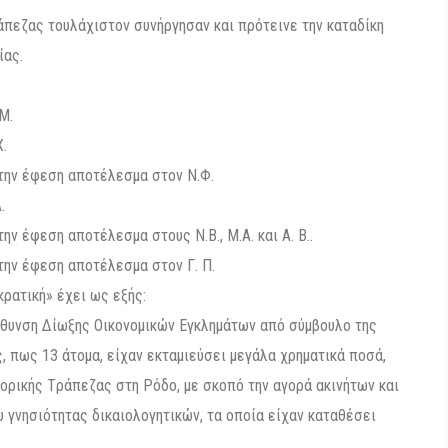
άπεζας τουλάχιστον συνήργησαν και πρότεινε την καταδίκη
ίας.
Μ.
Χ.
 την έφεση αποτέλεσμα στον Ν.Φ.
.
ην έφεση αποτέλεσμα στους Ν.Β., Μ.Α. και Α. Β..
την έφεση αποτέλεσμα στον Γ. Π.
ρατική» έχει ως εξής:
ύθυνση Δίωξης Οικονομικών Εγκλημάτων από σύμβουλο της
 πως 13 άτομα, είχαν εκταμιεύσει μεγάλα χρηματικά ποσά,
ρικής Tράπεζας στη Pόδο, με σκοπό την αγορά ακινήτων και
 γνησιότητας δικαιολογητικών, τα οποία είχαν καταθέσει