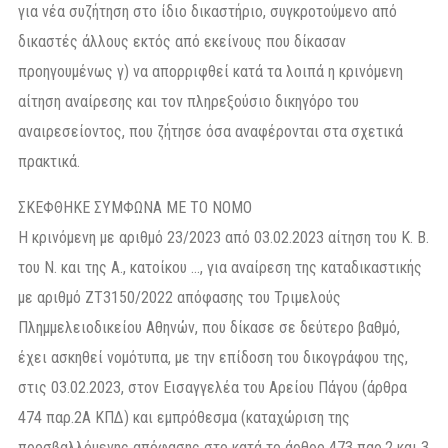
για νέα συζήτηση στο ίδιο δικαστήριο, συγκροτούμενο από
δικαστές άλλους εκτός από εκείνους που δίκασαν
προηγουμένως γ) να απορριφθεί κατά τα λοιπά η κρινόμενη
αίτηση αναίρεσης και τον πληρεξούσιο δικηγόρο του
αναιρεσείοντος, που ζήτησε όσα αναφέρονται στα σχετικά
πρακτικά.
ΣΚΕΦΘΗΚΕ ΣΥΜΦΩΝΑ ΜΕ ΤΟ ΝΟΜΟ
Η κρινόμενη με αριθμό 23/2023 από 03.02.2023 αίτηση του Κ. Β.
του Ν. και της Α., κατοίκου …, για αναίρεση της καταδικαστικής
με αριθμό ΖΤ3150/2022 απόφασης του Τριμελούς
Πλημμελειοδικείου Αθηνών, που δίκασε σε δεύτερο βαθμό,
έχει ασκηθεί νομότυπα, με την επίδοση του δικογράφου της,
στις 03.02.2023, στον Εισαγγελέα του Αρείου Πάγου (άρθρα
474 παρ.2Α ΚΠΔ) και εμπρόθεσμα (καταχώριση της
προσβαλλόμενης απόφασης στο κατά το άρθρο 473 παρ.2 και 3