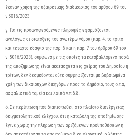
έκαναν χρήση της εξαιρετικής διαδικασίας του άρθρου 69 του
ν.5016/2023.
γ. Για τις προαναφερόμενες πληρωμές εφαρμόζονται
αναλόγως οι διατάξεις του ανωτέρω νόμου (παρ. 4, το τρίτο
και τέταρτο εδάφιο της παρ. 6 και η παρ. 7 του άρθρου 69 του
ν. 5016/2023), σύμφωνα με τις οποίες τα καταβαλλόμενα ποσά
της αποζημίωσης είναι ακατάσχετα εις χείρας του Δημοσίου ή
τρίτων, δεν δεσμεύονται ούτε συμψηφίζονται με βεβαιωμένα
χρέη των δικαιούχων δικηγόρων προς το Δημόσιο, τους ο.τ.α,
ασφαλιστικά ταμεία και λοιπά ν.π.δ.δ..
δ. Σε περίπτωση που διαπιστωθεί, στο πλαίσιο διενέργειας
δειγματοληπτικού ελέγχου, ότι η καταβολή της αποζημίωσης
έγινε χωρίς την πλήρωση των οριζόμενων προϋποθέσεων ή
δεν απεστάλησαν τα απαιτούμενα δικαιολογητικά, ο λήπτης