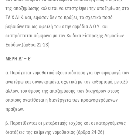
της αποζημίωσης καλείται να επιστρέψει την αποζημίωση στο
ΤΑ.Χ.ΔΙ.Κ. και, εφόσον δεν το πράξει, το σχετικό ποσό
βεβαιώνεται ως οφειλή του στην αρμόδια Δ.Ο.Υ. και
εισπράττεται σύμφωνα με τον Κώδικα Είσπραξης Δημοσίων
Εσόδων.(άρθρα 22-23)
ΜΕΡΗ Δ’ – Ε’
α. Παρέχεται νομοθετική εξουσιοδότηση για την εφαρμογή των
ανωτέρω και συγκεκριμένα, σχετικά με τον καθορισμό, μεταξύ
άλλων, του ύψους της αποζημίωσης των δικηγόρων στους
οποίους ανατίθεται η διενέργεια των προαναφερόμενων
πράξεων.
β. Παρατίθενται οι μεταβατικής ισχύος και οι καταργούμενες
διατάξεις της κείμενης νομοθεσίας.(άρθρα 24-26)