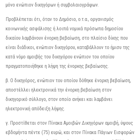
μόνο ενώπιον δικηγόρων ή συμβολαιογράφων.
Προβλέπεται ότι, όταν το Δημόσιο, ο.τ.α., οργανισμός
κοινωνικής ασφάλισης ή λοιπά νομικά πρόσωπα δημοσίου
δικαίου λαμβάνουν ένορκη βεβαίωση, στο πλαίσιο δίκης που
είναι διάδικοι, ενώπιον δικηγόρου, καταβάλλουν το ήμισυ της
κατά νόμο αμοιβής του δικηγόρου ενώπιον του οποίου
πραγματοποιήθηκε η λήψη της ένορκης βεβαίωσης.
β. Ο δικηγόρος, ενώπιον του οποίου δόθηκε ένορκη βεβαίωση,
αποστέλλει ηλεκτρονικά την ένορκη βεβαίωση στον
δικηγορικό σύλλογο, στον οποίο ανήκει και λαμβάνει
ηλεκτρονική απόδειξη λήψης.
γ. Προστίθεται στον Πίνακα Αμοιβών Δικηγόρων αμοιβή, ύψους
εβδομήντα πέντε (75) ευρώ, και στον Πίνακα Πάγιων Εισφορών