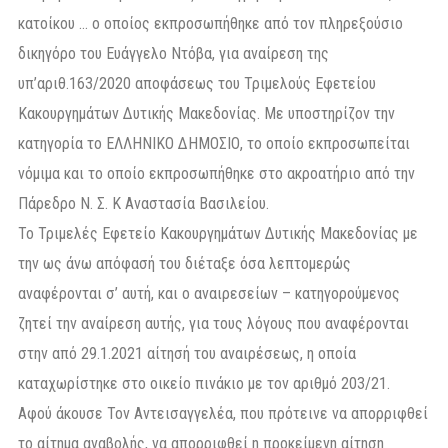
κατοίκου … ο οποίος εκπροσωπήθηκε από τον πληρεξούσιο
δικηγόρο του Ευάγγελο Ντόβα, για αναίρεση της
υπ’αριθ.163/2020 αποφάσεως του Τριμελούς Εφετείου
Κακουργημάτων Δυτικής Μακεδονίας. Με υποστηρίζον την
κατηγορία το ΕΛΛΗΝΙΚΟ ΔΗΜΟΣΙΟ, το οποίο εκπροσωπείται
νόμιμα και το οποίο εκπροσωπήθηκε στο ακροατήριο από την
Πάρεδρο Ν. Σ. Κ Αναστασία Βασιλείου.
Το Τριμελές Εφετείο Κακουργημάτων Δυτικής Μακεδονίας με
την ως άνω απόφασή του διέταξε όσα λεπτομερώς
αναφέρονται σ’ αυτή, και o αναιρεσείων – κατηγορούμενος
ζητεί την αναίρεση αυτής, για τους λόγους που αναφέρονται
στην από 29.1.2021 αίτησή του αναιρέσεως, η οποία
καταχωρίστηκε στο οικείο πινάκιο με τον αριθμό 203/21.
Αφού άκουσε Τον Αντεισαγγελέα, που πρότεινε να απορριφθεί
το αίτημα αναβολής, να απορριφθεί η προκείμενη αίτηση