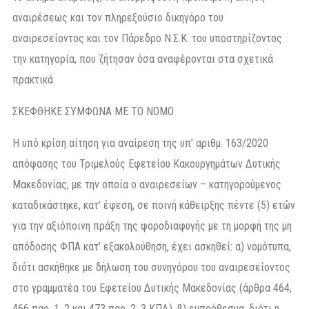
αναιρέσεως και τον πληρεξούσιο δικηγόρο του
αναιρεσείοντος και τον Πάρεδρο Ν.Σ.Κ. του υποστηρίζοντος
την κατηγορία, που ζήτησαν όσα αναφέρονται στα σχετικά
πρακτικά.
ΣΚΕΦΘΗΚΕ ΣΥΜΦΩΝΑ ΜΕ ΤΟ ΝΟΜΟ
Η υπό κρίση αίτηση για αναίρεση της υπ’ αριθμ. 163/2020
απόφασης του Τριμελούς Εφετείου Κακουργημάτων Δυτικής
Μακεδονίας, με την οποία ο αναιρεσείων – κατηγορούμενος
καταδικάστηκε, κατ’ έφεση, σε ποινή κάθειρξης πέντε (5) ετών
για την αξιόποινη πράξη της φοροδιαφυγής με τη μορφή της μη
απόδοσης ΦΠΑ κατ’ εξακολούθηση, έχει ασκηθεί: α) νομότυπα,
διότι ασκήθηκε με δήλωση του συνηγόρου του αναιρεσείοντος
στο γραμματέα του Εφετείου Δυτικής Μακεδονίας (άρθρα 464,
466 παρ. 1, 2 και 473 παρ. 2, 3 ΚΠΔ), β) εμπρόθεσμα, διότι η