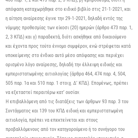
απόφαση καταχωρήθηκε στο ειδικό βιβλίο στις 21-1-2021, και
η αίτηση αναίρεσης έγινε την 29-1-2021, δηλαδή εντός της
νόμιμης προθεσμίας των είκοσι (20) ημερών (άρθρο 473 παρ. 1,
2, 3 ΚΠΔ) και γ) παραδεκτά, διότι ασκήθηκε από δικαιούμενο
και έχοντα προς τούτο έννομο συμφέρον, ενώ στρέφεται κατά
υποκείμενης στο ένδικο αυτό μέσο απόφασης και περιέχει
ορισμένο λόγο αναίρεσης, δηλαδή την έλλειψη ειδικής και
εμπεριστατωμένης αιτιολογίας (άρθρα 464, 474 παρ. 4, 504,
505 παρ. 1α και 510 παρ. 1 στοιχ. Δ’ ΚΠΔ). Επομένως, πρέπει
να εξεταστεί περαιτέρω κατ’ ουσίαν.
Η επιβαλλόμενη από τις διατάξεις των άρθρων 93 παρ. 3 του
Συντάγματος και 139 του ΚΠΔ ειδική και εμπεριστατωμένη
αιτιολογία, πρέπει να επεκτείνεται και στους
προβαλλόμενους από τον κατηγορούμενο ή το συνήγορο του