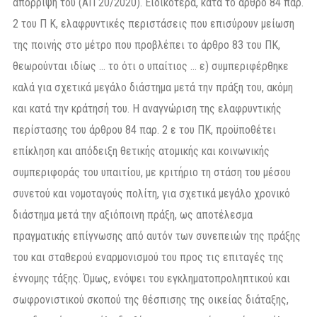
απόρριψή του (ΑΠ 20/2020). Ειδικότερα, κατά το άρθρο 84 παρ.
2 του Π Κ, ελαφρυντικές περιστάσεις που επισύρουν μείωση
της ποινής στο μέτρο που προβλέπει το άρθρο 83 του ΠΚ,
θεωρούνται ιδίως … το ότι ο υπαίτιος … ε) συμπεριφέρθηκε
καλά για σχετικά μεγάλο διάστημα μετά την πράξη του, ακόμη
και κατά την κράτησή του. Η αναγνώριση της ελαφρυντικής
περίστασης του άρθρου 84 παρ. 2 ε του ΠΚ, προϋποθέτει
επίκληση και απόδειξη θετικής ατομικής και κοινωνικής
συμπεριφοράς του υπαιτίου, με κριτήριο τη στάση του μέσου
συνετού και νομοταγούς πολίτη, για σχετικά μεγάλο χρονικό
διάστημα μετά την αξιόποινη πράξη, ως αποτέλεσμα
πραγματικής επίγνωσης από αυτόν των συνεπειών της πράξης
του και σταθερού εναρμονισμού του προς τις επιταγές της
έννομης τάξης. Όμως, ενόψει του εγκληματοπροληπτικού και
σωφρονιστικού σκοπού της θέσπισης της οικείας διάταξης,