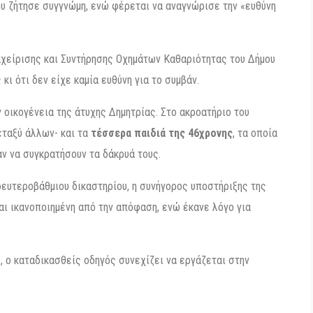
ου ζήτησε συγγνώμη, ενώ φέρεται να αναγνώρισε την «ευθύνη
αχείρισης και Συντήρησης Οχημάτων Καθαριότητας του Δήμου
κι ότι δεν είχε καμία ευθύνη για το συμβάν.
 οικογένεια της άτυχης Δημητρίας. Στο ακροατήριο του
εταξύ άλλων- και τα
τέσσερα παιδιά της 46χρονης
, τα οποία
ν να συγκρατήσουν τα δάκρυά τους.
δευτεροβάθμιου δικαστηρίου, η συνήγορος υποστήριξης της
αι ικανοποιημένη από την απόφαση, ενώ έκανε λόγο για
, ο καταδικασθείς οδηγός συνεχίζει να εργάζεται στην