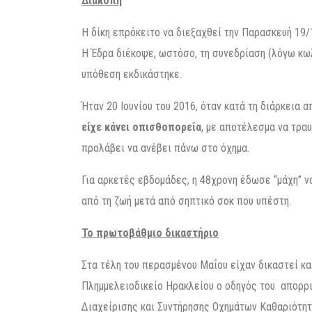
Διακοπή
Η δίκη επρόκειτο να διεξαχθεί την Παρασκευή 19
Η Έδρα διέκοψε, ωστόσο, τη συνεδρίαση (λόγω κωλ
υπόθεση εκδικάστηκε.
Ήταν 20 Ιουνίου του 2016, όταν κατά τη διάρκεια 
είχε κάνει οπισθοπορεία
, με αποτέλεσμα να τραυ
προλάβει να ανέβει πάνω στο όχημα.
Για αρκετές εβδομάδες, η 48χρονη έδωσε “μάχη” ν
από τη ζωή μετά από σηπτικό σοκ που υπέστη.
Το πρωτοβάθμιο δικαστήριο
Στα τέλη του περασμένου Μαΐου είχαν δικαστεί κα
Πλημμελειοδικείο Ηρακλείου ο οδηγός του απορρι
Διαχείρισης και Συντήρησης Οχημάτων Καθαριότητ