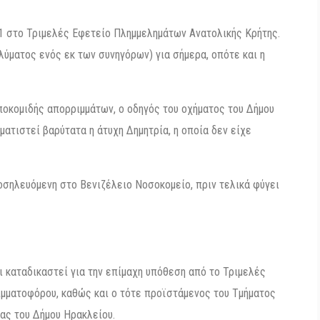
/1 στο Τριμελές Εφετείο Πλημμελημάτων Ανατολικής Κρήτης.
ύματος ενός εκ των συνηγόρων) για σήμερα, οπότε και η
αποκομιδής απορριμμάτων, ο οδηγός του οχήματος του Δήμου
ματιστεί βαρύτατα η άτυχη Δημητρία, η οποία δεν είχε
οσηλευόμενη στο Βενιζέλειο Νοσοκομείο, πριν τελικά φύγει
ι καταδικαστεί για την επίμαχη υπόθεση από το Τριμελές
μματοφόρου, καθώς και ο τότε προϊστάμενος του Τμήματος
ας του Δήμου Ηρακλείου.