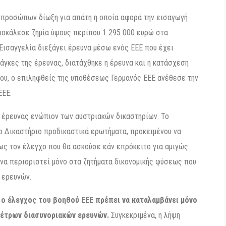
 προσώπων δίωξη για απάτη η οποία αφορά την εισαγωγή
προκάλεσε ζημία ύψους περίπου 1 295 000 ευρώ στα
Εισαγγελία διεξάγει έρευνα μέσω ενός ΕΕΕ που έχει
νάγκες της έρευνας, διατάχθηκε η έρευνα και η κατάσχεση
του, ο επιληφθείς της υποθέσεως Γερμανός ΕΕΕ ανέθεσε την
ΕΕΕ.
 έρευνας ενώπιον των αυστριακών δικαστηρίων. Το
 Δικαστήριο προδικαστικά ερωτήματα, προκειμένου να
πως τον έλεγχο που θα ασκούσε εάν επρόκειτο για αμιγώς
 να περιοριστεί μόνο στα ζητήματα δικονομικής φύσεως που
 ερευνών.
 ο έλεγχος του βοηθού ΕΕΕ πρέπει να καταλαμβάνει μόνο
μέτρων διασυνοριακών ερευνών.
Συγκεκριμένα, η λήψη