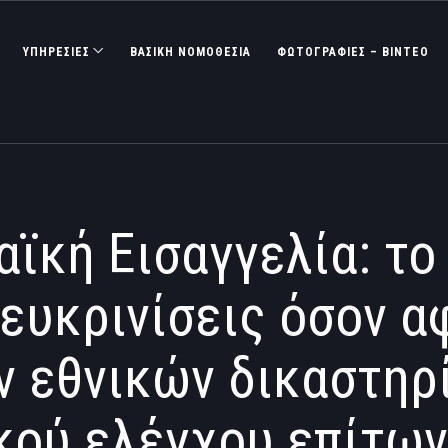
ΥΠΗΡΕΣΙΕΣ
ΒΑΣΙΚΉ ΝΟΜΟΘΕΣΊΑ
ΦΩΤΟΓΡΑΦΊΕΣ – ΒΊΝΤΕΟ
ϊκή Εισαγγελία: το
ιευκρινίσεις όσον α
ν εθνικών δικαστηρ
κού ελέγχου επίτω