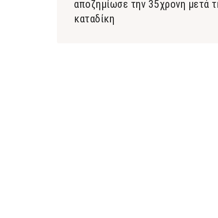
αποζημίωσε την 35χρονη μετά τ
καταδίκη