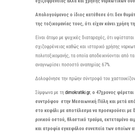
σχιζοφρένειας αλλά και χρήσης ναρκωτικών ουσ
Απολογούμενος ο ίδιος κατέθεσε ότι δεν θυμάτα
της τοξικομανίας τους, ότι είχαν κάνει χρήση 
Είναι άτομο με ψυχικές διαταραχές, ότι υφίστατα
σχιζοφρένειας καθώς και ιστορικό χρήσης ναρκωτ
πολυτοξικομανής, τα οποία αποδεικνύονται από τα
αναγνωρίσει ποσοστό αναπηρίας 67%.
Δολοφόνησε την πρώην σύντροφό του χαστουκίζοντ
Σύμφωνα με τη
dimokratiki.gr
,
ο 47χρονος φέρεται 
συντρόφου στην Μεσαιωνική Πόλη και μετά από 
στο κεφάλι με αποτέλεσμα να προσκρούσει με δ
ρινικού οστού, θλαστικό τραύμα, εκτεταμένο 
και ατροφία εγκεφάλου συνεπεία των οποίων α