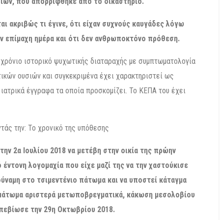
ιών, που απορρίφθηκε από το δικαστήριο.
ι ακριβώς τι έγινε, ότι είχαν συχνούς καυγάδες λόγω
την επίμαχη ημέρα και ότι δεν ανθρωποκτόνο πρόθεση.
ι χρόνιο ιστορικό ψυχωτικής διαταραχής με συμπτωματολογία
ικών ουσιών και συγκεκριμένα έχει χαρακτηριστεί ως
 ιατρικά έγγραφα τα οποία προσκομίζει. Το ΚΕΠΑ του έχει
άς την: Το χρονικό της υπόθεσης
την 2α Ιουλίου 2018 να μετέβη στην οικία της πρώην
έντονη λογομαχία που είχε μαζί της να την χαστούκισε
ύναμη στο τσιμεντένιο πάτωμα και να υποστεί κάταγμα
αιμάτωμα αριστερά μετωποβρεγματικά, κάκωση μεσολοβίου
πεβίωσε την 29η Οκτωβρίου 2018.