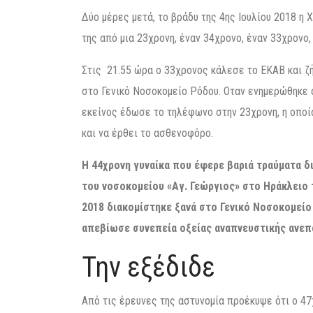
Δύο μέρες μετά, το βράδυ της 4ης Ιουλίου 2018 η
της από μια 23χρονη, έναν 34χρονο, έναν 33χρονο,
Στις 21.55 ώρα ο 33χρονος κάλεσε το ΕΚΑΒ και ζ
στο Γενικό Νοσοκομείο Ρόδου. Οταν ενημερώθηκε α
εκείνος έδωσε το τηλέφωνο στην 23χρονη, η οποία
και να έρθει το ασθενοφόρο.
Η 44χρονη γυναίκα που έφερε βαριά τραύματα δ
του νοσοκομείου «Αγ. Γεώργιος» στο Ηράκλειο
2018 διακομίστηκε ξανά στο Γενικό Νοσοκομείο
απεβίωσε συνεπεία οξείας αναπνευστικής ανεπ
Την εξέδιδε
Από τις έρευνες της αστυνομία προέκυψε ότι ο 47