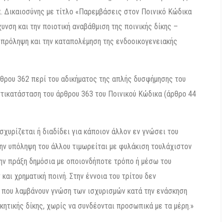
. Δικαιοσύνης με τίτλο «Παρεμβάσεις στον Ποινικό Κώδικα
χυνση και την ποιοτική αναβάθμιση της ποινικής δίκης –
 πρόληψη και την καταπολέμηση της ενδοοικογενειακής
ρθρου 362 περί του αδικήματος της απλής δυσφήμησης του
ντικατάσταση του άρθρου 363 του Ποινικού Κώδικα (άρθρο 44
σχυρίζεται ή διαδίδει για κάποιον άλλον εν γνώσει του
την υπόληψη του άλλου τιμωρείται με φυλάκιση τουλάχιστον
 την πράξη δημόσια με οποιονδήποτε τρόπο ή μέσω του
 και χρηματική ποινή. Στην έννοια του τρίτου δεν
ι που λαμβάνουν γνώση των ισχυρισμών κατά την ενάσκηση
ικητικής δίκης, χωρίς να συνδέονται προσωπικά με τα μέρη.»