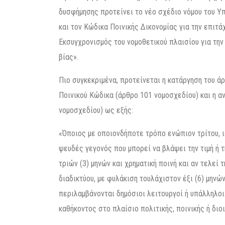
δυσφήμησης προτείνει το νέο σχέδιο νόμου του Υπ
και τον Κώδικα Ποινικής Δικονομίας για την επιτά
Εκσυγχρονισμός του νομοθετικού πλαισίου για την
βίας».
Πιο συγκεκριμένα, προτείνεται η κατάργηση του ά
Ποινικού Κώδικα (άρθρο 101 νομοσχεδίου) και η α
νομοσχεδίου) ως εξής:
«Όποιος με οποιονδήποτε τρόπο ενώπιον τρίτου, ι
ψευδές γεγονός που μπορεί να βλάψει την τιμή ή 
τριών (3) μηνών και χρηματική ποινή και αν τελεί
διαδικτύου, με φυλάκιση τουλάχιστον έξι (6) μηνών
περιλαμβάνονται δημόσιοι λειτουργοί ή υπάλληλο
καθήκοντος στο πλαίσιο πολιτικής, ποινικής ή διο