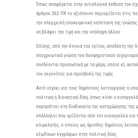
Όπως αναφέρεται στην αιτιολογική έκθεση του σχε
άρθρου 362 ΠΚ το αξιόποινο περιορίζεται στις π
την υπερχειλή υποκειμενική υπόσταση της γνώσης
να βλάψει την τιμή και την υπόληψη άλλου.
Επίσης, από την έννοια του τρίτου, αποδέκτη της
υποχρεωτικά γνώση του δυσφημιστικού ισχυρισμού
συνδέονται προσωπικά με τα μέρη, οπότε εξ αυτο
του γεγονότος για προσβολή της τιμής.
Αυτό ισχύει για τους δημόσιους λειτουργούς ή υπ
πολιτική ή διοικητική δίκη, όπως είναι ο εισαγγελ
συμπράττει στη διαδικασία της καταχώρησης της μ
υπάλληλοι που ορίζονται από τον εισαγγελέα για 
επιμελητής, ο οποίος ως άμισθος δημόσιος λειτου
εξωδίκων εγγράφων στην πολιτική δίκη.