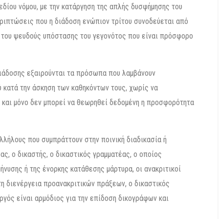
δίου νόμου, με την κατάργηση της απλής δυσφήμησης του
εριπτώσεις που η διάδοση ενώπιον τρίτου συνοδεύεται από
 του ψευδούς υπόστασης του γεγονότος που είναι πρόσφορο
 διάδοσης εξαιρούνται τα πρόσωπα που λαμβάνουν
 κατά την άσκηση των καθηκόντων τους, χωρίς να
ύ και μόνο δεν μπορεί να θεωρηθεί δεδομένη η προσφορότητα
αλλήλους που συμπράττουν στην ποινική διαδικασία ή
έας, ο δικαστής, ο δικαστικός γραμματέας, ο οποίος
ήνυσης ή της ένορκης κατάθεσης μάρτυρα, οι ανακριτικοί
τη διενέργεια προανακριτικών πράξεων, ο δικαστικός
ργός είναι αρμόδιος για την επίδοση δικογράφων και