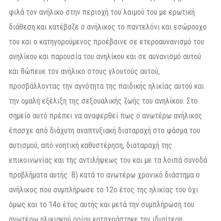
φιλά τον ανήλικο στην περιοχή του λαιμού του με ερωτική
διάθεση και κατέβαζε ο ανήλικος το παντελόνι και εσώρουχο
του και ο κατηγορούμενος προέβαινε σε ετεροαυνανισμό του
ανηλίκου και παρουσία του ανηλίκου και σε αυνανισμό αυτού
και θώπευε τον ανήλικο στους γλουτούς αυτού,
προσβάλλοντας την αγνότητα της παιδικής ηλικίας αυτού και
την ομαλή εξέλιξη της σεξουαλικής ζωής του ανηλίκου. Στο
σημείο αυτό πρέπει να αναφερθεί πως ο ανωτέρω ανήλικος
έπασχε από διάχυτη αναπτυξιακή διαταραχή στο φάσμα του
αυτισμού, από νοητική καθυστέρηση, διαταραχή της
επικοινωνίας και της αντιλήψεως του και με τα λοιπά συνοδά
προβλήματα αυτής. Β) κατά το ανωτέρω χρονικό διάστημα ο
ανήλικος που συμπλήρωσε το 12ο έτος της ηλικίας του όχι
όμως και το 14ο έτος αυτής και μετά την συμπλήρωση του
ανωτέρω ηλικιακού ορίου καταχράστηκε την ιδιαίτερη