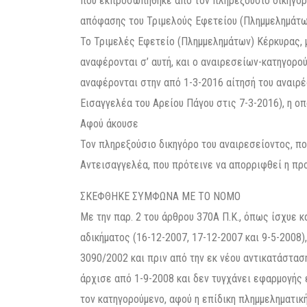
που εκπροσωπήθηκε από τον πληρεξούσιο δικηγόρο
απόφασης του Τριμελούς Εφετείου (Πλημμελημάτω
Το Τριμελές Εφετείο (Πλημμελημάτων) Κέρκυρας,
αναφέρονται σ’ αυτή, και ο αναιρεσείων-κατηγορού
αναφέρονται στην από 1-3-2016 αίτησή του αναι
Εισαγγελέα του Αρείου Πάγου στις 7-3-2016), η ο
Αφού άκουσε
Τον πληρεξούσιο δικηγόρο του αναιρεσείοντος, πο
Αντεισαγγελέα, που πρότεινε να απορριφθεί η προ
ΣΚΕΦΘΗΚΕ ΣΥΜΦΩΝΑ ΜΕ ΤΟ ΝΟΜΟ
Με την παρ. 2 του άρθρου 370Α Π.Κ., όπως ίσχυε κατά τους κρίσιμους χρόνους τελέσεως του επίδικου αδικήματος (16-12-2007, 17-12-2007 και 9-5-2008), μετά την αντικατάστασή του με το άρθρ. 6 παρ. 8 Ν. 3090/2002 και πριν από την εκ νέου αντικατάστασή του με το άρθρ. 10 παρ. 1 Ν. 3674/2008 (η ισχύς του οποίου άρχισε από 1-9-2008 και δεν τυγχάνει εφαρμογής εν προκειμένω, κατ’ άρθρ. 2 παρ. 1 Π.Κ., ως δυσμενέστερο για τον κατηγορούμενο, αφού η επίδικη πλημμεληματική πράξη τιμωρείται πλέον σε βαθμό κακουργήματος), ορίζεται ότι: “Όποιος αθέμιτα παρακολουθεί με ειδικά τεχνικά μέσα ή μαγνητοφωνεί προφορική συνομιλία μεταξύ τρίτων που δεν διεξάγεται δημόσια ή μαγνητοσκοπεί μη δημόσιες πράξεις τρίτων, τιμωρείται με φυλάκιση τουλάχιστον ενός έτους. Με την ίδια ποινή τιμωρείται και όποιος μαγνητοφωνεί ιδιωτική συνομιλία μεταξύ αυτού και τρίτου χωρίς τη συναίνεση του τελευταίου. Το δεύτερο εδάφιο της παραγράφου 1 αυτού του άρθρου (κατά το οποίο η χρησιμοποίηση από τον δράστη των πληροφοριών ή μαγνητοταινιών που αποκτήθηκαν με αυτόν τον τρόπο θεωρείται επιβαρυντική περίπτωση) εφαρμόζεται και σ’ αυτή την περίπτωση”. Από την ανωτέρω διατύπωση του νόμου προκύπτει, ότι για τη στοιχειοθέτηση του εγκλήματος της παραβιάσεως του απορρήτου προφορικής συνομιλίας με τη μορφή της μαγνητοφωνήσεως ιδιωτικής συνομιλίας μεταξύ του δράστη και τρίτου, που προβλέπεται από το δεύτερο εδάφιο της παραγράφου 2 του άρθρου 370Α Π.Κ. (με το οποίο θεσμοθετείται διαφορετικό αδίκημα από εκείνο του πρώτου εδαφίου της ίδιας παραγράφου του άνω άρθρου, που αναφέρεται στις περιπτώσεις της μαγνητοφωνήσεως προφορικής συνομιλίας μεταξύ τρίτων και της μαγνητοσκοπήσεως μη δημόσιων πράξεων τρίτων), πρέπει η μαγνητοφώνηση να αφορά ιδιωτική συνομιλία μεταξύ των ανωτέρω προσώπων (δράστη και παθόντος τρίτου) χωρίς τη συναίνεση του παθόντος. Ιδιωτική είναι η συνομιλία, που δεν διεξάγεται δημόσια, δηλαδή, κατά τη βούληση των συνομιλούντων, δεν προορίζεται να ακουστεί από αόριστο αριθμό προσώπων, ασχέτως χώρου όπου έγινε αυτή (Πολιτική Ολ. Α.Π. 1/2001), ήτοι ανεξαρτήτως του αν η συνομιλία έγινε σε δημόσιο χώρο, καθώς και του αν κάποιος από τους συνομιλούντες είχε την πρόθεση να τη δημοσιοποιήσει μεταγενέστερα και ανεξάρτητα από το περιεχόμενό της, το οποίο δεν αποτελεί στοιχείο της αντικειμενικής υποστάσεως του εν λόγω εγκλήματος (Α.Π. 1532/2013). Κατά το τρίτο εδάφιο δε της παραγράφου 2 του αυτού άρθρου 370Α Π.Κ., η χρησιμοποίηση από τον δράστη των πληροφοριών ή μαγνητοταινιών που αποκτήθηκαν με τον προεκτεθέντα τρόπο θεωρείται επιβαρυντική περίπτωση του εγκλήματος τούτου. Εξάλλου, η καταδικαστική απόφαση έχει την απαιτούμενη, από τα άρθρα 93 παρ. 3 του Συντάγματος και 139 του Κ.Ποιν.Δ., ειδική και εμπεριστατωμένη αιτιολογία, η έλλειψη της οποίας ιδρύει λόγο αναιρέσεως από το άρθρο 510 παρ. 1 στοιχ. Δ’ Κ.Ποιν.Δ., όταν αναφέρονται σ’ αυτή, με σαφήνεια, πληρότητα και χωρίς αντιφάσεις ή λογικά κενά, τα πραγματικά περιστατικά, που προέκυψαν από την αποδεικτική διαδικασία, στα οποία στηρίχθηκε η κρίση του δικαστηρίου για τη συνδρομή των αντικειμενικών και υποκειμενικών στοιχείων του εγκλήματος, οι αποδείξεις που τα θεμελιώνουν και οι νομικές σκέψεις υπαγωγής των περιστατικών αυτών στην εφαρμοσθείσα ουσιαστική ποινική διάταξη. Για την ύπαρξη τέτοιας αιτιολογίας είναι παραδεκτή η αλληλοσυμπλήρωση του αιτιολογικού με το διατακτικό της αποφάσεως, τα οποία αποτελούν ενιαίο σύνολο. Ειδικά ως προς το δόλο, που απαιτείται για τη στοιχειοθέτηση της υποκειμενικής υποστάσεως των αξιόποινων πράξεων (κατ’ άρθρ. 26 παρ. 1 και 27 παρ. 1 Π.Κ.), η ύπαρξη αυτού δεν είναι αναγκαίο, κατ’ αρχήν, να αιτιολογείται ιδιαιτέρως, αφού ο δόλος ενυπάρχει στη θέληση παραγωγής των περιστατικών, που συγκροτούν την αντικειμενική υπόσταση του εγκλήματος και προκύπτει από τις ειδικότερες συνθήκες τελέσεώς του, διαλαμβάνεται δε αιτιολογία περί αυτού (δόλου) στην κύρια αιτιολογία για την ενοχή, διότι εξυπακούεται ότι υπάρχει με την πραγμάτωση των πραγματικών περιστατικών, που συγκροτούν αντικειμενικώς το έγκλημα, εκτός αν αξιώνονται από το νόμο πρόσθετα στοιχεία για την υποκειμενική υπόσταση του εγκλήματος, όπως η εν γνώσει ορισμένου περιστατικού τέλεση της πράξεως (άμεσος δόλος) ή ορισμένος περαιτέρω σκοπός (εγκλήματα με υπερχειλή υποκειμενική υπόσταση), κάτι που δεν συμβαίνει στο εδώ εξεταζόμενο έγκλημα της παραβιάσεως του απορρήτου της προφορικής συνομιλίας, για τη στοιχειοθέτηση του οποίου ο νόμος αρκείται σε κοινό (απλό) δόλο. Σε σχέση με τα αποδεικτικά μέσα, που ελήφθησαν υπόψη από το δικαστήριο προκειμένου να μορφώσει την καταδικαστική του κρίση, όπως επιβάλλουν οι διατάξεις των άρθρων 177 παρ. 1 και 178 Κ.Ποιν.Δ., για την πληρότητα της αιτιολογίας αρκεί ο κατ’ είδος προσδιορισμός τους (μάρτυρες, έγγραφα κλπ) χωρίς να απαιτείται ειδικότερη αναφορά ή αναλυτική παράθεσή τους και μνεία του τί προέκυψε από το καθένα χωριστά, πρέπει όμως να προκύπτει με βεβαιότητα, ότι το δικαστήριο τα έλαβε υπόψη και τα συνεκτίμησε όλα και όχι μόνο ορισμένα από αυτά κατ’ επιλογή,