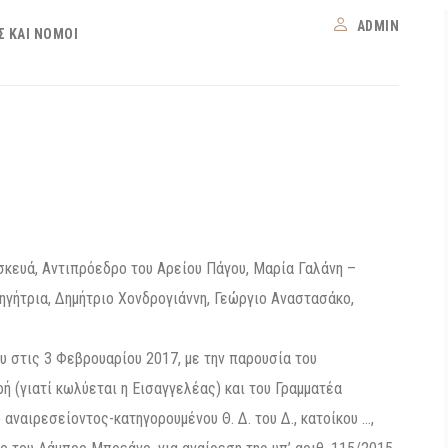
ADMIN
Σ ΚΑΙ ΝΌΜΟΙ
κευά, Αντιπρόεδρο του Αρείου Πάγου, Μαρία Γαλάνη –
γήτρια, Δημήτριο Χονδρογιάννη, Γεώργιο Αναστασάκο,
υ στις 3 Φεβρουαρίου 2017, με την παρουσία του
 (γιατί κωλύεται η Εισαγγελέας) και του Γραμματέα
 αναιρεσείοντος-κατηγορουμένου Θ. Δ. του Δ., κατοίκου …,