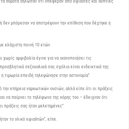
 τα θύματα δήλωσαν ότι υπέφεραν από εφιάλτες και αϋπνίες
δή δεν μπόρεσαν να αποτρέψουν την επίθεση που δέχτηκε η
με ελάχιστη ποινή 10 ετών.
αι χωρίς αμφιβολία έγινε για να ικανοποιήσει τις
προσβλητικά σεξουαλικά σας σχόλια είναι ενδεικτικά της
 η τιμωρία επειδή τηλεφώνησε στην αστυνομία”.
ό την επήρεια ναρκωτικών ουσιών, αλλά είπε ότι οι πράξεις
και να παίρνει το τηλέφωνο της κόρης του – έδειχναν ότι
 οι πράξεις σας ήταν μελετημένες”.
ήταν το υλικό εφιαλτών”, είπε.