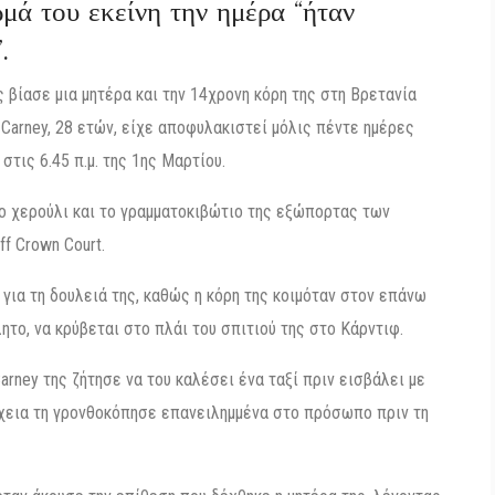
ωμά του εκείνη την ημέρα “ήταν
.
 βίασε μια μητέρα και την 14χρονη κόρη της στη Βρετανία
 Carney, 28 ετών, είχε αποφυλακιστεί μόλις πέντε ημέρες
τις 6.45 π.μ. της 1ης Μαρτίου.
το χερούλι και το γραμματοκιβώτιο της εξώπορτας των
f Crown Court.
 για τη δουλειά της, καθώς η κόρη της κοιμόταν στον επάνω
λητο, να κρύβεται στο πλάι του σπιτιού της στο Κάρντιφ.
ney της ζήτησε να του καλέσει ένα ταξί πριν εισβάλει με
νέχεια τη γρονθοκόπησε επανειλημμένα στο πρόσωπο πριν τη