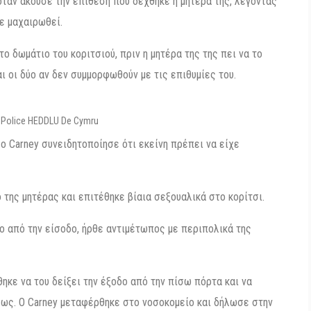
όταν άκουσε την επίθεση που δέχθηκε η μητέρα της, λέγοντας
χε μαχαιρωθεί.
ο δωμάτιο του κοριτσιού, πριν η μητέρα της της πει να το
ι οι δύο αν δεν συμμορφωθούν με τις επιθυμίες του.
 Police HEDDLU De Cymru
ο Carney συνειδητοποίησε ότι εκείνη πρέπει να είχε
 της μητέρας και επιτέθηκε βίαια σεξουαλικά στο κορίτσι.
ο από την είσοδο, ήρθε αντιμέτωπος με περιπολικά της
κε να του δείξει την έξοδο από την πίσω πόρτα και να
ως. Ο Carney μεταφέρθηκε στο νοσοκομείο και δήλωσε στην