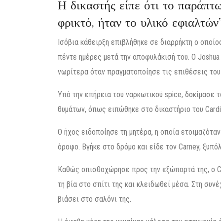
Η δικαστής είπε ότι το παράπτ
φρικτό, ήταν το υλικό εφιαλτών”
Ισόβια κάθειρξη επιβλήθηκε σε διαρρήκτη ο οποίος
πέντε ημέρες μετά την αποφυλάκισή του. Ο Joshua
νωρίτερα όταν πραγματοποίησε τις επιθέσεις του σ
Υπό την επήρεια του ναρκωτικού spice, δοκίμασε 
θυμάτων, όπως ειπώθηκε στο δικαστήριο του Cardif
Ο ήχος ειδοποίησε τη μητέρα, η οποία ετοιμαζόταν
όροφο. Βγήκε στο δρόμο και είδε τον Carney, ξυπό
Καθώς οπισθοχώρησε προς την εξώπορτά της, ο Car
τη βία στο σπίτι της και κλειδωθεί μέσα. Στη συ
βιάσει στο σαλόνι της.