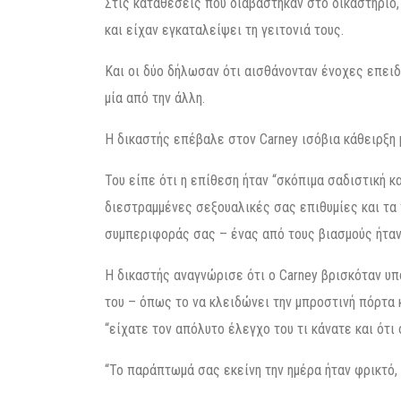
Στις καταθέσεις που διαβάστηκαν στο δικαστήριο,
και είχαν εγκαταλείψει τη γειτονιά τους.
Και οι δύο δήλωσαν ότι αισθάνονταν ένοχες επει
μία από την άλλη.
Η δικαστής επέβαλε στον Carney ισόβια κάθειρξη 
Του είπε ότι η επίθεση ήταν “σκόπιμα σαδιστική κ
διεστραμμένες σεξουαλικές σας επιθυμίες και τα 
συμπεριφοράς σας – ένας από τους βιασμούς ήταν
Η δικαστής αναγνώρισε ότι ο Carney βρισκόταν υπ
του – όπως το να κλειδώνει την μπροστινή πόρτα 
“είχατε τον απόλυτο έλεγχο του τι κάνατε και ότι
“Το παράπτωμά σας εκείνη την ημέρα ήταν φρικτό, 