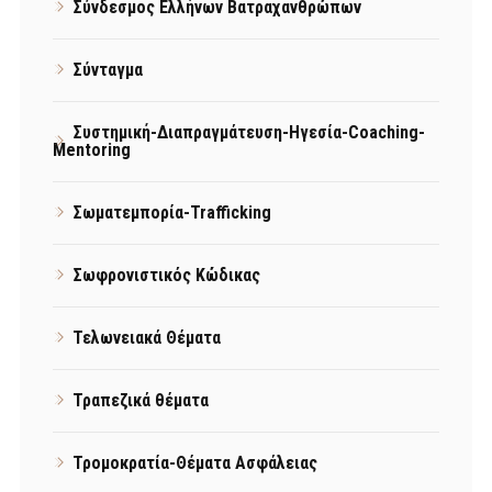
Σύνδεσμος Ελλήνων Βατραχανθρώπων
Σύνταγμα
Συστημική-Διαπραγμάτευση-Ηγεσία-Coaching-
Mentoring
Σωματεμπορία-Trafficking
Σωφρονιστικός Κώδικας
Τελωνειακά Θέματα
Τραπεζικά θέματα
Τρομοκρατία-Θέματα Ασφάλειας