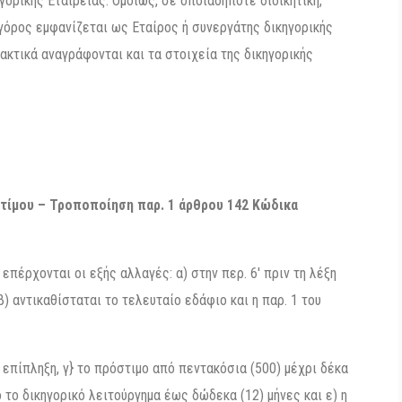
γορικής Εταιρείας. Ομοίως, σε οποιαδήποτε διοικητική,
ηγόρος εμφανίζεται ως Εταίρος ή συνεργάτης δικηγορικής
ακτικά αναγράφονται και τα στοιχεία της δικηγορικής
τίμου – Τροποποίηση παρ. 1 άρθρου 142 Κώδικα
επέρχονται οι εξής αλλαγές: α) στην περ. 6′ πριν τη λέξη
) αντικαθίσταται το τελευταίο εδάφιο και η παρ. 1 του
 η επίπληξη, γ} το πρόστιμο από πεντακόσια (500) μέχρι δέκα
 το δικηγορικό λειτούργημα έως δώδεκα (12) μήνες και ε) η