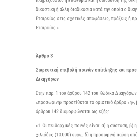
πληρεξούσιου η επωνυμία και η διεύθυνση της δικη
δικαστική ή άλλη διαδικασία κατά την οποία ο δικ
Εταιρείας στις σχετικές αποφάσεις, πράξεις ή πρ
Εταιρείας.»
Άρθρο 3
Σωρευτική επιβολή ποινών επίπληξης και προσ
Δικηγόρων
Στην παρ. 1 του άρθρου 142 του Κώδικα Δικηγόρων 
«προσωρινή» προστίθεται το οριστικό άρθρο «η», β
άρθρου 142 διαμορφώνεται ως εξής:
«1. Οι πειθαρχικές ποινές είναι: α) η σύσταση, β)
χιλιάδες (10.000) ευρώ, δ) η προσωρινή παύση από