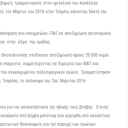
βαρείς τραυματισμούς στον ημιτελικό του Κυπέλλου
ό, τον Μάρτιο του 2016 στην Τούμπα, κάνοντας δεκτή την
η απόφαση που υποχρεώνει ΠΑΕ σε αποζημίωση αστυνομικού
καν στην έδρα της ομάδας.
 Θεσσαλονίκης επιδίκασε αποζημίωση ύψους 20.000 ευρώ
η υπηρεσία συμμετέχοντας σε διμοιρία των ΜΑΤ και
 του συγκεκριμένου ποδοσφαιρικού αγώνα. Τραυματίστηκαν
ς Τούμπας, το απόγευμα της 2ας Μαρτίου 2016.
ωση για την αποκατάσταση της ηθικής τους βλάβης. Ο ένας
 εγκαύματα από βόμβα μολότοφ που ερρίφθη από αγνώστους
τρατιωτικό Νοσοκομείο για την παροχή των πρώτων