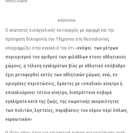
αθλητισμού.
astynomia
Ο ανώτατος εισαγγελικός λειτουργός με αφορμή και την
πρόσφατη δολοφονία του 19χρονου στη Θεσσαλονίκη,
υπογραμμίζει στην εγκύκλιό του ότι «
ενόψει
των μέτρων
περιορισμού του αριθμού των φιλάθλων στους αθλητικούς
χώρους, η τέλεση εγκλημάτων βίας με αθλητικό υπόβαθρο
έχει μεταφερθεί εκτός των αθλητικών χώρων, ενώ, σε
ορισμένες περιπτώσεις, δράστες με «οπαδικά» κίνητρα ή
επικαλούμενοι τέτοια κίνητρα, διαπράττουν σοβαρά
εγκλήματα κατά της ζωής, της σωματικής ακεραιότητας
των πολιτών, ληστείες, παραβάσεις του νόμου περί όπλων,
ναρκωτικών
».
Ο ίδιος κάνει λόγο για επιτακτική ανάγκη αντιμετώπισης αυτή