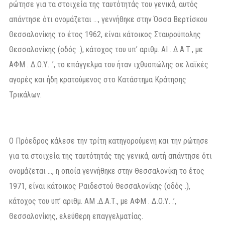
ρώτησε για τα στοιχεία της ταυτότητάς του γενικά, αυτός
απάντησε ότι ονομάζεται …, γεννήθηκε στην Όσσα Βερτίσκου
Θεσσαλονίκης το έτος 1962, είναι κάτοικος Σταυρούπολης
Θεσσαλονίκης (οδός .), κάτοχος του υπ’ αριθμ. ΑΙ . Δ.Α.Τ., με
ΑΦΜ . Δ.Ο.Υ. .’, το επάγγελμα του ήταν ιχθυοπώλης σε λαϊκές
αγορές και ήδη κρατούμενος στο Κατάστημα Κράτησης
Τρικάλων.
Ο Πρόεδρος κάλεσε την τρίτη κατηγορούμενη και την ρώτησε
για τα στοιχεία της ταυτότητάς της γενικά, αυτή απάντησε ότι
ονομάζεται …, η οποία γεννήθηκε στην Θεσσαλονίκη το έτος
1971, είναι κάτοικος Ραιδεστού Θεσσαλονίκης (οδός .),
κάτοχος του υπ’ αριθμ. ΑΜ .Δ.Α.Τ., με ΑΦΜ . Δ.Ο.Υ. .’,
Θεσσαλονίκης, ελεύθερη επαγγελματίας.