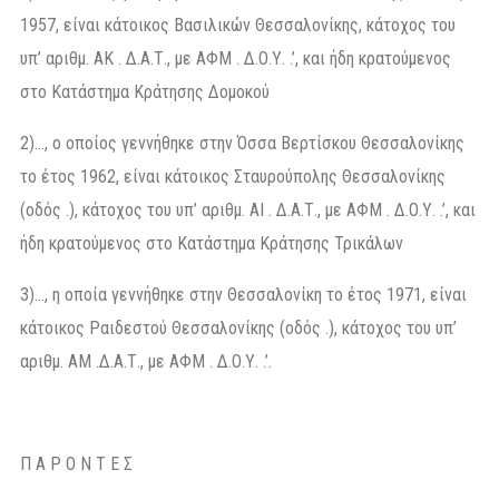
1957, είναι κάτοικος Βασιλικών Θεσσαλονίκης, κάτοχος του
υπ’ αριθμ. ΑΚ . Δ.Α.Τ., με ΑΦΜ . Δ.Ο.Υ. .’, και ήδη κρατούμενος
στο Κατάστημα Κράτησης Δομοκού
2)…, ο οποίος γεννήθηκε στην Όσσα Βερτίσκου Θεσσαλονίκης
το έτος 1962, είναι κάτοικος Σταυρούπολης Θεσσαλονίκης
(οδός .), κάτοχος του υπ’ αριθμ. ΑΙ . Δ.Α.Τ., με ΑΦΜ . Δ.Ο.Υ. .’, και
ήδη κρατούμενος στο Κατάστημα Κράτησης Τρικάλων
3)…, η οποία γεννήθηκε στην Θεσσαλονίκη το έτος 1971, είναι
κάτοικος Ραιδεστού Θεσσαλονίκης (οδός .), κάτοχος του υπ’
αριθμ. ΑΜ .Δ.Α.Τ., με ΑΦΜ . Δ.Ο.Υ. .’.
Π Α Ρ Ο Ν Τ Ε Σ