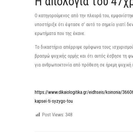
Η απολογία του 47χ
Ο κατηγορούμενος από την πλευρά του, εμφανίστηκ
υποστήριξε ότι έφτασε σ’ αυτό το σημείο γιατί δε
ερωτήματα που της έκανε.
Το δικαστήριο απέρριψε ομόφωνα τους ισχυρισμούς
βρασμώ ψυχικής ορμής και ότι αυτός έσβησε τη φω
για ανθρωποκτονία από πρόθεση σε ήρεμη ψυχική 
https://www.dikaiologitika.gr/eidhseis/koinonia/366
kapsei-ti-syzygo-tou
Post Views:
348